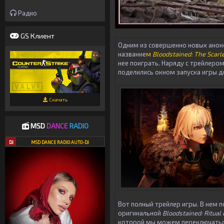
Радио
GS Клиент
Одним из совершенно новых анонсо
название
м
Bloodstained: The Scar
нее поиграть. Наряду с трейлеро
поделились окном запуска игры дл
Скачать
MSD
DANCE
RADIO
DJ
MSD DANCE RADIO AUTO-DJ
Вот полный трейлер игры. В нем п
оригинальной
Bloodstained: Ritual 
которой мы можем переключатьс