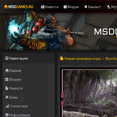
MSD
GAMES.RU
Новости
Форум
Банлист
Мут
Навигация
Новая кровавая игра — Bloods
Главная
Форум
Новости
Баны
Статистика
Информация