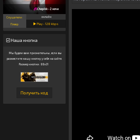
Chepikk - 2 ночи
онлайн
Слушатели:
Play -
128
kbps
Плеер:
Наша кнопка
Мы будем вам признательны, если вы
разместите нашу кнопку у себя на сайте.
Размер кнопки: 88x31