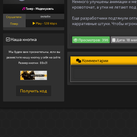
Немного улучшены анимации и мех
кровоточат, а утки не летают под
Такер - Мадемуазель
онлайн
Слушатели:
Еще разработчики подтянули опти
нарративные штуки. Чтобы игроки 
Play -
128
kbps
Плеер:
Наша кнопка
Просмотров: 396
Дата: 18 ма
Мы будем вам признательны, если вы
разместите нашу кнопку у себя на сайте.
Комментарии
Размер кнопки: 88x31