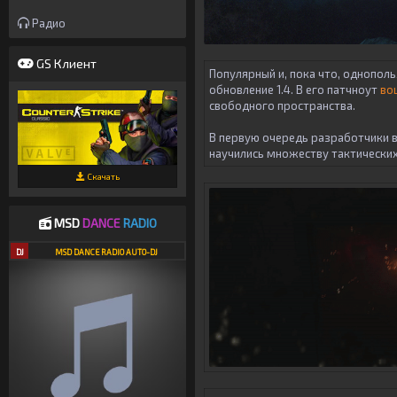
Радио
GS Клиент
Популярный и, пока что, однопол
обновление 1.4. В его патчноут
во
свободного пространства.
В первую очередь разработчики в
научились множеству тактических 
Скачать
MSD
DANCE
RADIO
DJ
MSD DANCE RADIO AUTO-DJ