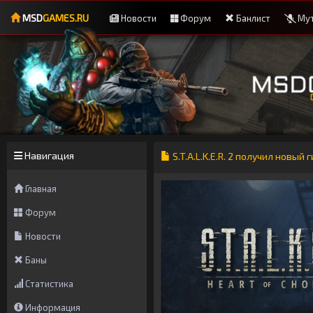
MSD
GAMES.RU
Новости
Форум
Банлист
Мут
Навигация
S.T.A.L.K.E.R. 2 получил новый 
Главная
Форум
Новости
Баны
Статистика
Информация