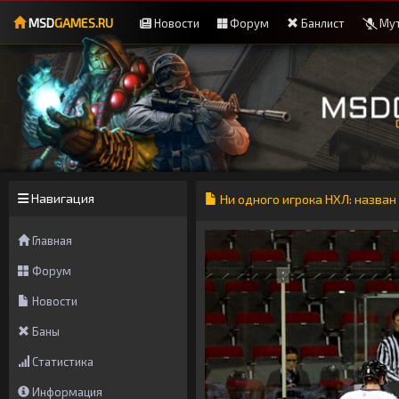
MSD
GAMES.RU
Новости
Форум
Банлист
Мут
Навигация
Ни одного игрока НХЛ: назван
Главная
Форум
Новости
Баны
Статистика
Информация