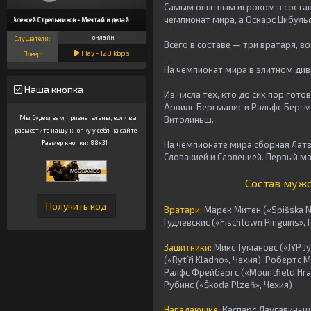
Самым опытным игроком в составе
чемпионат мира, а Оскарс Цибульск
Алексей Стрельников - Мечтай и делай
онлайн
Слушатели:
Всего в составе — три вратаря, в
Play -
128
kbps
Плеер:
На чемпионат мира в элитном див
Наша кнопка
Из числа тех, кто до сих пор гот
Арвилс Бергманис и Ральфс Бергм
Витолиньш.
Мы будем вам признательны, если вы
разместите нашу кнопку у себя на сайте.
На чемпионате мира сборная Латви
Размер кнопки: 88x31
Словакией и Словенией. Первый ма
Состав мужс
Вратари:
Марек Митен («Spišska No
Гудлевскис («Fischtown Pinguins»,
Защитники:
Микс Тумановс («JYP Jy
(«Rytíři Kladno», Чехия), Робертс М
Ралфс Фрейбергс («Mountfield Hrad
Рубинс («Škoda Plzeň», Чехия)
Нападающие:
Каспарс Даугавиньш (