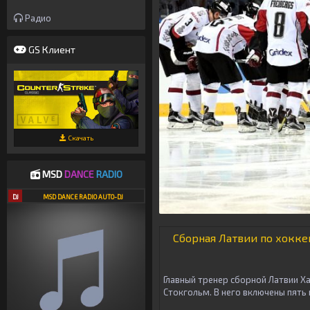
Радио
GS Клиент
Скачать
MSD
DANCE
RADIO
DJ
MSD DANCE RADIO AUTO-DJ
Сборная Латвии по хокке
Главный тренер сборной Латвии Х
Стокгольм. В него включены пять 