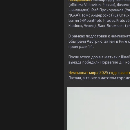
(«Ridera Vítkovice», Чехия), Фели
Финляндия), Глеб Прохоренков (У
NCAA), Томс Андерсонс («La Chaux
Батня («Mountfield Hradec Králové
Kladno», Чехия), Данс Лочмелис («
В рамках подготовки к чемпионат
обыграли Австрию, затем в Риге с
проиграли 1:4.
После этого дома в матчах с Швей
выезде победили Норвегию 2:1, но
Чемпионат мира 2025 года начнёт
Латвии, а также в датском городе