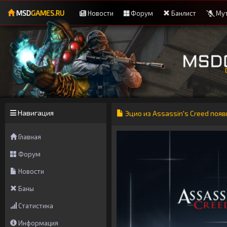
MSD
GAMES.RU
Новости
Форум
Банлист
Мут
Навигация
Эцио из Assassin's Creed появ
Главная
Форум
Новости
Баны
Статистика
Информация