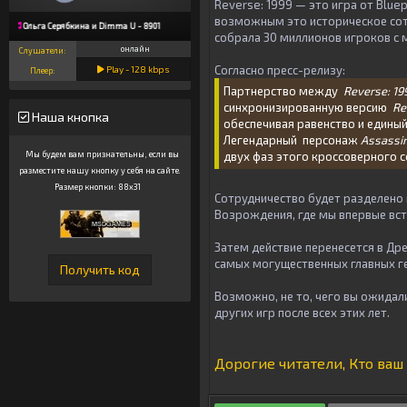
Reverse: 1999 — это игра от Blue
возможным это историческое сотр
Ольга Серябкина и Dimma U - 8901
собрала 30 миллионов игроков с 
онлайн
Слушатели:
Согласно пресс-релизу:
Play -
128
kbps
Плеер:
Партнерство между
Reverse: 1
синхронизированную версию
Re
Наша кнопка
обеспечивая равенство и единый
Легендарный персонаж
Assassin
Мы будем вам признательны, если вы
двух фаз этого кроссоверного с
разместите нашу кнопку у себя на сайте.
Размер кнопки: 88x31
Сотрудничество будет разделено 
Возрождения, где мы впервые вст
Затем действие перенесется в Др
самых могущественных главных гер
Возможно, не то, чего вы ожидал
других игр после всех этих лет.
Дорогие читатели, Кто ваш