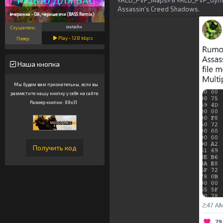
«RED_PVP_Maps» и «RED_PVP_Gym» 
Assassin's Creed Shadows.
Вечеринка - Ой, черные очи (BASS Remix)
онлайн
Слушатели:
Play -
128
kbps
Плеер:
Наша кнопка
Мы будем вам признательны, если вы
разместите нашу кнопку у себя на сайте.
Размер кнопки: 88x31