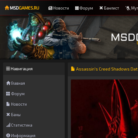
MSD
GAMES.RU
Новости
Форум
Банлист
Мут
Навигация
Assassin's Creed Shadows Da
Главная
Форум
Новости
Баны
Статистика
Информация