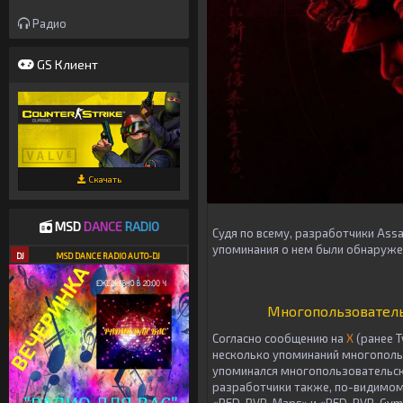
Радио
GS Клиент
Скачать
MSD
DANCE
RADIO
Судя по всему, разработчики Ass
упоминания о нем были обнаруже
DJ
MSD DANCE RADIO AUTO-DJ
Многопользователь
Согласно сообщению на
X
(ранее 
несколько упоминаний многопольз
упоминался многопользовательск
разработчики также, по-видимом