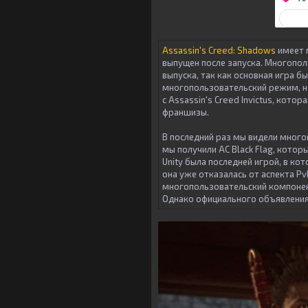
Assassin's Creed: Shadows
имеет 
выпущен после запуска. Многопол
выпуска, так как основная игра бы
многопользовательский режим, н
с Assassin's Creed Invictus, ко
франшизы.
В последний раз мы видели многоп
мы получили AC Black Flag, кото
Unity была последней игрой, в к
она уже отказалась от аспекта P
многопользовательский компонент 
Однако официального объявления 