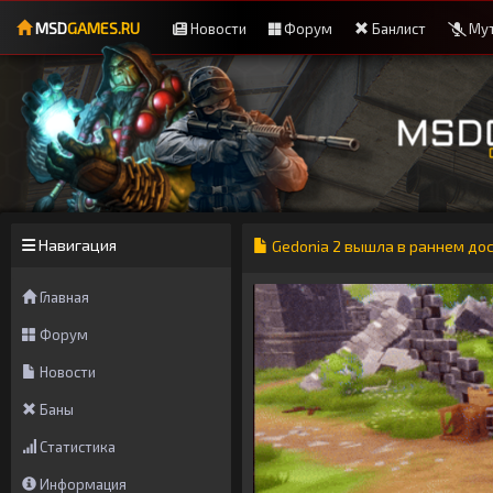
MSD
GAMES.RU
Новости
Форум
Банлист
Мут
Навигация
Gedonia 2 вышла в раннем до
Главная
Форум
Новости
Баны
Статистика
Информация