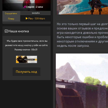
Chepikk - 2 ночи
онлайн
Слушатели:
Play -
128
kbps
Плеер:
Но это только первый шаг на долг
основе ваших отзывов и предложе
Наша кнопка
игра находится в довольно прочн
быть некоторые ошибки и пробле
некоторым отключениям и другим 
Мы будем вам признательны, если вы
недель после запуска.
разместите нашу кнопку у себя на сайте.
Размер кнопки: 88x31