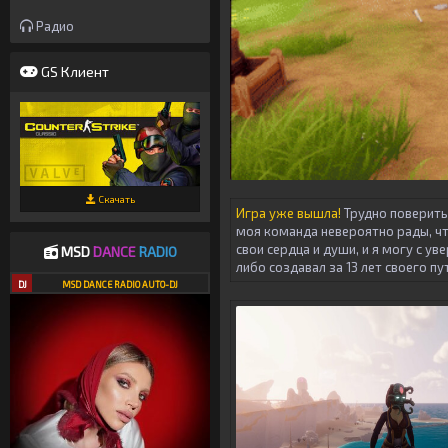
Радио
GS Клиент
Скачать
Игра уже вышла!
Трудно поверить,
моя команда невероятно рады, чт
свои сердца и души, и я могу с у
MSD
DANCE
RADIO
либо создавал за 13 лет своего пу
DJ
MSD DANCE RADIO AUTO-DJ