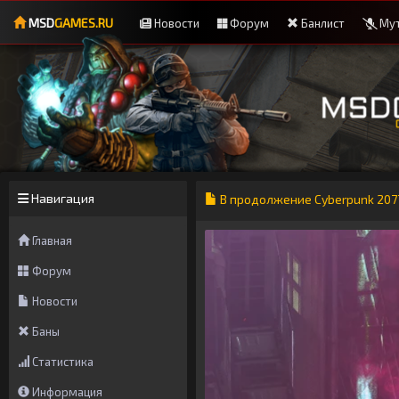
MSD
GAMES.RU
Новости
Форум
Банлист
Мут
Навигация
В продолжение Cyberpunk 207
Главная
Форум
Новости
Баны
Статистика
Информация