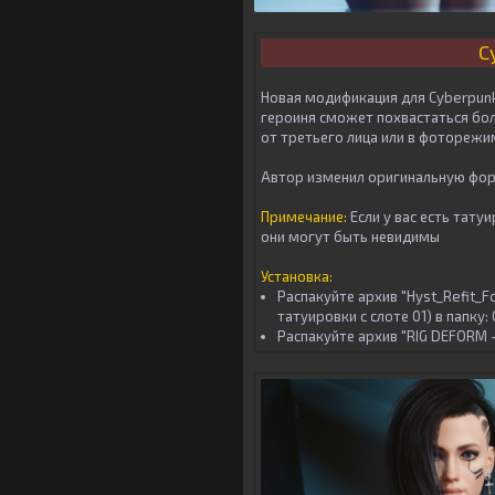
C
Новая модификация для Cyberpunk
героиня сможет похвастаться бол
от третьего лица или в фоторежи
Автор изменил оригинальную форм
Примечание
:
Если у вас есть тату
они могут быть невидимы
Установка:
Распакуйте архив "Hyst_Refit_F
татуировки с слоте 01) в папку
Распакуйте архив "RIG DEFORM -