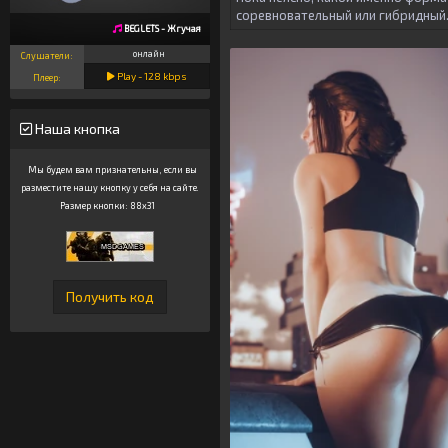
соревновательный или гибридный
BEGLETS - Жгучая
онлайн
Слушатели:
Play -
128
kbps
Плеер:
Наша кнопка
Мы будем вам признательны, если вы
разместите нашу кнопку у себя на сайте.
Размер кнопки: 88x31