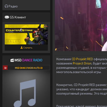
Радио
GS Клиент
Скачать
Компания
CD Projekt RED
официаль
MSD
DANCE
RADIO
названием
Project Orion
, будет в
размещенных студией, в которых у
DJ
MSD DANCE RADIO AUTO-DJ
многопользовательской игры.
Конкретно,
CD Projekt RED
размест
указано, что кандидат должен им
кооперативный режимы. Это подтв
Пока неясно, какой именно форма