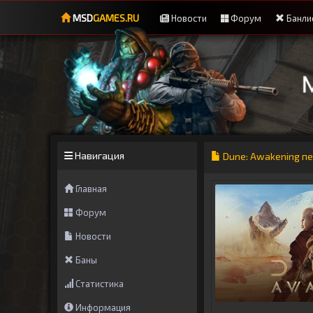
MSD
GAMES.RU
Новости
Форум
Банли
Навигация
Dune: Awakening п
Главная
Форум
Новости
Баны
Статистика
Информация