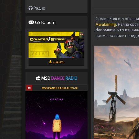
Радио
Студия Funcom объяви
GS Клиент
Awakening
. Релиз сос
Напомним, что изнача
время позволит внедр
Скачать
MSD
DANCE
RADIO
DJ
MSD DANCE RADIO AUTO-DJ