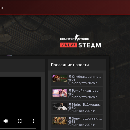
ио
Последние новости
Опубликован новый геймплей Man of Honor для Mafia: The Old Country
21
5 августа 2026 г
Ремейк культовой японской игры задержали ради выхода GTA 6
24
5 августа 2026 г
Майкл Б. Джордан сыграл главную роль в новой «Афере Томаса Крауна»
50
30 июля 2026 г
Sony представила трейлер новой части «Джуманджи»
51
30 июля 2026 г