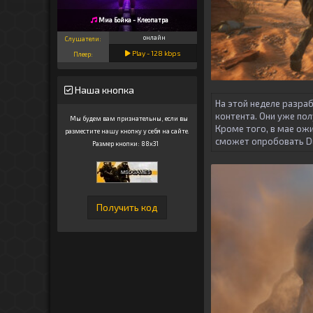
Миа Бойка - Клеопатра
онлайн
Слушатели:
Play -
128
kbps
Плеер:
Наша кнопка
На этой неделе разра
контента. Они уже пол
Мы будем вам признательны, если вы
Кроме того, в мае ож
разместите нашу кнопку у себя на сайте.
сможет опробовать Du
Размер кнопки: 88x31