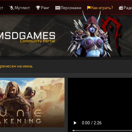
ст
Мутлист
Ранг
Персонажи
Как играть?
Рад
еренесен на июнь