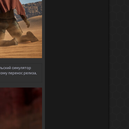
льский симулятор
ому перенос релиза,