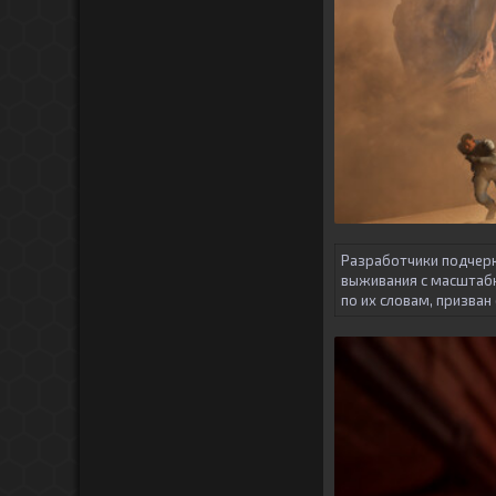
Разработчики подчерк
выживания с масштабн
по их словам, призван