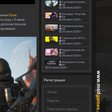
Состоялся полноценный релиз Halo: Campaign Evolved
46
28 июля 2026 г
Stranger Than Heaven получила новый трейлер с акцентом на жестокие драки
вания
Dune:
54
ть игру с 5 июня.
26 июля 2026 г
о дополнительное
Названа возможная дата выхода God of War: Laufey — 16 февраля 2027 года
тирования.
60
26 июля 2026 г
Cyberpunk 2077 установила новый рекорд: 1,5 млрд загрузок модов, в топе — контент 18+
60
26 июля 2026 г
Новая утечка намекает на выход третьего трейлера GTA 6 уже 7 августа
67
26 июля 2026 г
Assassin's Creed Black Flag Resynced может позаимствовать систему испытаний у Mirage
61
26 июля 2026 г
Регистрация