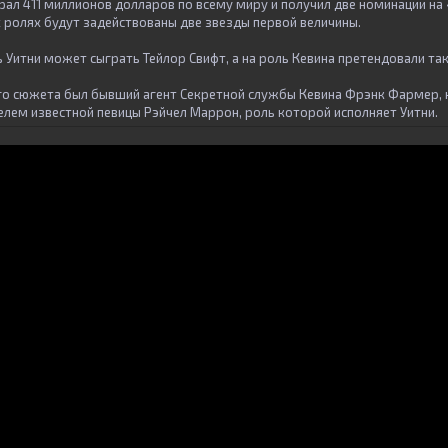
ал 411 миллионов долларов по всему миру и получил две номинации на 
х ролях будут задействованы две звезды первой величины.
ь Уитни может сыграть Тейлор Свифт, а на роль Кевина претендовали так
го сюжета был бывший агент Секретной службы Кевина Фрэнк Фармер, 
елем известной певицы Рэйчел Маррон, роль которой исполняет Уитни.