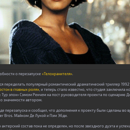
обности о перезапуске
«Телохранителя»
.
тся переделать популярный романтический драматический триллер 1992
юстон в главных ролях
, и теперь стало известно, что студия заключила 
: Тур эпох» Сэмом Ренчем на пост руководителя проекта по сценарию Д
о значимости автором.
де перезапуска и сообщил, что дополнения к проекту были сделаны во 
r Bros. Майком Де Лукой и Пэм Эбди.
 актерский состав пока не определен, но после звездного дуэта и успех