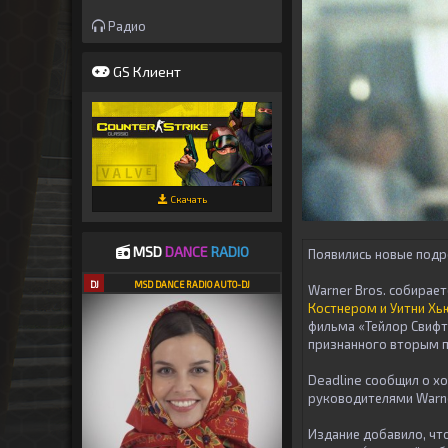
Радио
GS Клиент
Скачать
MSD
DANCE
RADIO
Появились новые подр
DJ
MSD DANCE RADIO AUTO-DJ
Warner Bros. собирае
Костнером и Уитни Хь
фильма «Тейлор Свифт
признанного вторым п
Deadline сообщил о хо
руководителями Warne
Издание добавило, что