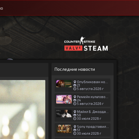
ио
Последние новости
Опубликован новый геймплей Man of Honor для Mafia: The Old Country
21
5 августа 2026 г
Ремейк культовой японской игры задержали ради выхода GTA 6
24
5 августа 2026 г
Майкл Б. Джордан сыграл главную роль в новой «Афере Томаса Крауна»
50
30 июля 2026 г
Sony представила трейлер новой части «Джуманджи»
51
30 июля 2026 г