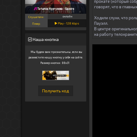
прокате (который собр
говорят, что в главны
Татьяна Куртукова - Одного
онлайн
Ходили слухи, что рол
Слушатели:
Пауэлл.
Play -
128
kbps
Плеер:
В центре оригинально
на работу телохранит
Наша кнопка
Мы будем вам признательны, если вы
разместите нашу кнопку у себя на сайте.
Размер кнопки: 88x31