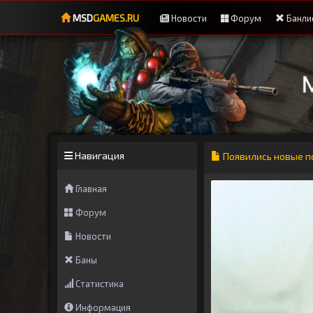
MSD
GAMES.RU
Новости
Форум
Банли
Навигация
Появились новые п
Главная
Форум
Новости
Баны
Статистика
Информация