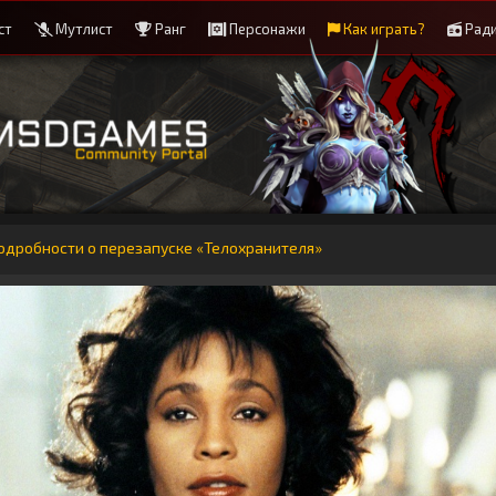
ст
Мутлист
Ранг
Персонажи
Как играть?
Рад
одробности о перезапуске «Телохранителя»