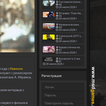
Состоялся полноценный релиз Halo: Campaign Evolved
46
28 июля 2026 г
Stranger Than Heaven получила новый трейлер с акцентом на жестокие драки
54
26 июля 2026 г
Названа возможная дата выхода God of War: Laufey — 16 февраля 2027 года
60
26 июля 2026 г
Cyberpunk 2077 установила новый рекорд: 1,5 млрд загрузок модов, в топе — контент 18+
60
26 июля 2026 г
Новая утечка намекает на выход третьего трейлера GTA 6 уже 7 августа
67
26 июля 2026 г
Assassin's Creed Black Flag Resynced может позаимствовать систему испытаний у Mirage
61
26 июля 2026 г
 года с
Кевином
контракт с режиссером
Регистрация
жонатана А. Абрамса,
время интервью с
а первого фильма в