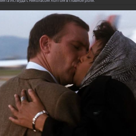
инта Иствуда с Николасом Холтом в главной роли.