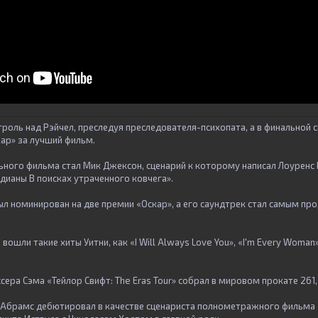
роль над Рэйчел, преследуя преследователя-психопата, а в финальной 
ар» за лучший фильм.
ного фильма стал Мик Джексон, сценарий к которому написал Лоуренс 
дианы В поисках утраченного ковчега».
был номинирован на две премии «Оскар», а его саундтрек стал самым п
вошли такие хиты Уитни, как «I Will Always Love You», «I'm Every Woman»
ера Сэма «Тейлор Свифт: The Eras Tour» собрал в мировом прокате 261
 Абрамс дебютировал в качестве сценариста полнометражного фильма