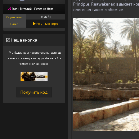
Principle: Reawakened вдыхает н
оригинал таким любимым.
Белян Виталий - Пепел на Неве
онлайн
Слушатели:
Play -
128
kbps
Плеер:
Наша кнопка
Мы будем вам признательны, если вы
разместите нашу кнопку у себя на сайте.
Размер кнопки: 88x31