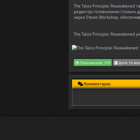
The Talos Principle: Reawakened 
редактор головоломок (только дл
через Steam Workshop, обеспечи
The Talos Principle: Reawakened уж
Просмотров: 375
Дата: 13 ап
Комментарии