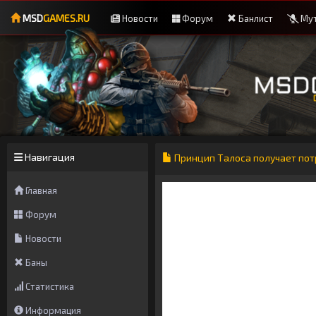
MSD
GAMES.RU
Новости
Форум
Банлист
Мут
Навигация
Принцип Талоса получает по
Главная
Форум
Новости
Баны
Статистика
Информация