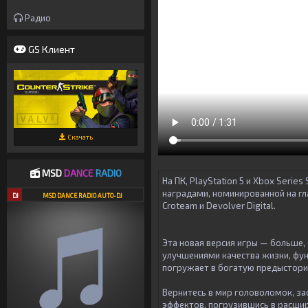
Радио
GS Клиент
Скачать
MSD
DANCE
RADIO
На ПК, PlayStation 5 и Xbox Series 
наградами, номинированной на гл
DJ
MSD DANCE RADIO AUTO-DJ
Croteam и Devolver Digital.
Эта новая версия игры — больше, 
улучшениями качества жизни, фун
погружает в богатую предыстори
Вернитесь в мир головоломок, з
эффектов, погрузившись в расшир