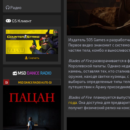
Радио
GS Клиент
Издатель 505 Games и разработч
Первое видео знакомит с системой
частям тела, комбо и выносливост
Скачать
Blades of Fire
разворачивается в ф
Королевской палаты. Однако неда
камень, оставляя тех, кто сталки
MSD
DANCE
RADIO
оружие, находя свитки кузницы, 
выбирать определенные типы тело
DJ
MSD DANCE RADIO AUTO-DJ
путешествии к Арану присоединяе
Blades of Fire
планируется выпустит
года
. Она доступна для предвари
получит физический релиз на конс