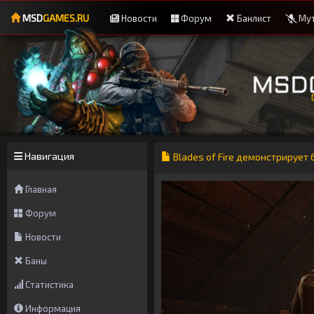
MSD
GAMES.RU
Новости
Форум
Банлист
Мут
Навигация
Blades of Fire демонстрирует
Главная
Форум
Новости
Баны
Статистика
Информация