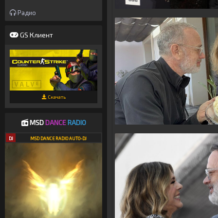
Радио
GS Клиент
Скачать
MSD
DANCE
RADIO
DJ
MSD DANCE RADIO AUTO-DJ