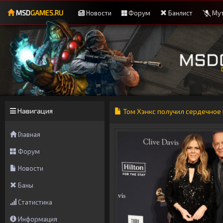
MSD
GAMES.RU
Новости
Форум
Банлист
Мут
Навигация
Том Хэнкс получил сердечное 
Главная
Форум
Новости
Баны
Статистика
Информация