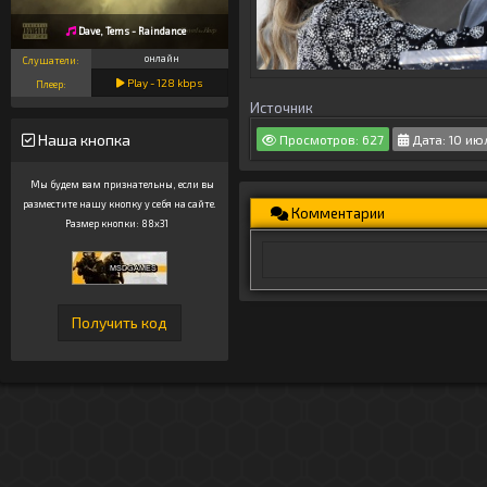
Dave, Tems - Raindance
онлайн
Слушатели:
Play -
128
kbps
Плеер:
Источник
Наша кнопка
Просмотров: 627
Дата: 10 ию
Мы будем вам признательны, если вы
разместите нашу кнопку у себя на сайте.
Комментарии
Размер кнопки: 88x31