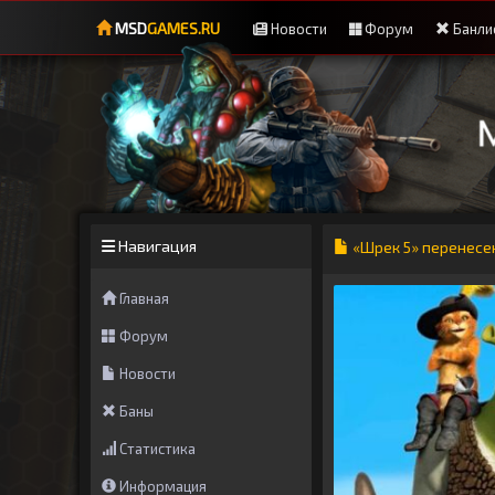
MSD
GAMES.RU
Новости
Форум
Банли
Навигация
«Шрек 5» перенесе
Главная
Форум
Новости
Баны
Статистика
Информация