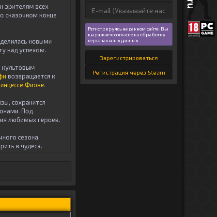
н зрителям всех
 о сказочном конце
Регистрируясь на данном сайте, Вы
выражаете согласие на обработку
персональных данных
оделилась новыми
ту над успехом.
Зарегистрироваться
а культовым
Регистрация через Steam
рфи
возвращается к
инцессе Фионе
.
зы, сохранится
онами. Под
ния любимых героев.
чного сезона.
рить в чудеса.