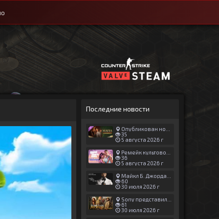
ио
Последние новости
Опубликован новый геймплей Man of Honor для Mafia: The Old Country
35
5 августа 2026 г
Ремейк культовой японской игры задержали ради выхода GTA 6
36
5 августа 2026 г
Майкл Б. Джордан сыграл главную роль в новой «Афере Томаса Крауна»
60
30 июля 2026 г
Sony представила трейлер новой части «Джуманджи»
61
30 июля 2026 г