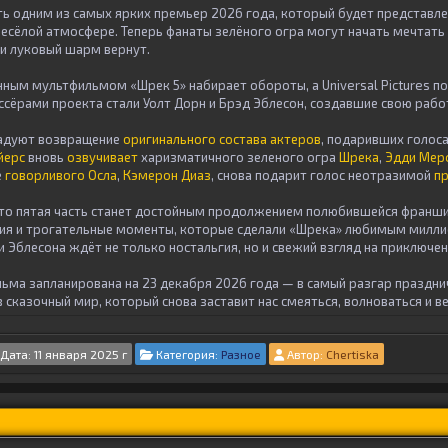
ть одним из самых ярких премьер 2026 года, который будет представле
весёлой атмосфере. Теперь фанаты зелёного огра могут начать мечтать
 и луковый шарм вернут.
ным мультфильмом «Шрек 5» набирает обороты, а Universal Pictures п
сёрами проекта стали Уолт Дорн и Брэд Эблесон, создавшие свою рабо
радуют возвращение
оригинального состава актеров
, подаривших голос
йерс
вновь
озвучивает
харизматичного зеленого огра
Шрека
,
Эдди Ме
е
говорливого Осла
,
Кэмерон Диаз
, снова подарит голос неотразимой
пр
то пятая часть станет достойным продолжением полюбившейся франши
ия и трогательные моменты, которые сделали «Шрека» любимым милли
 Эблесона ждёт не только ностальгия, но и свежий взгляд на приключе
ьма запланирована на 23 декабря 2026 года — в самый разгар праздни
в сказочный мир, который снова заставит нас смеяться, волноваться и ве
Дата: 11 января 2025 г
Категория:
Разное
Автор:
Chertiska