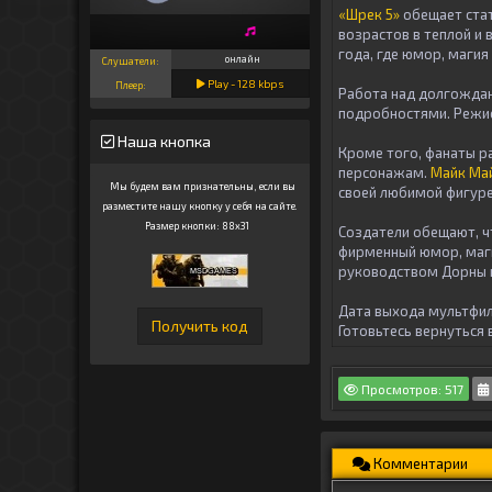
«Шрек 5»
обещает ста
возрастов в теплой и 
года, где юмор, магия
онлайн
Слушатели:
Play -
128
kbps
Плеер:
Работа над долгождан
подробностями. Режис
Наша кнопка
Кроме того, фанаты 
персонажам.
Майк Ма
Мы будем вам признательны, если вы
своей любимой фигур
разместите нашу кнопку у себя на сайте.
Размер кнопки: 88x31
Создатели обещают, ч
фирменный юмор, маг
руководством Дорны и
Дата выхода мультфил
Готовьтесь вернуться 
Просмотров: 517
Комментарии