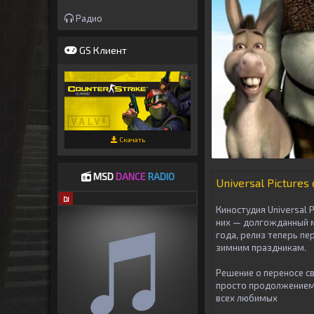
Радио
GS Клиент
Скачать
MSD
DANCE
RADIO
Universal Picture
DJ
Киностудия Universal 
них — долгожданный 
года, релиз теперь пе
зимним праздникам.
Решение о переносе с
просто продолжением
всех любимых