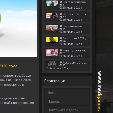
Состоялся полноценный релиз Halo: Campaign Evolved
61
28 июля 2026 г
Stranger Than Heaven получила новый трейлер с акцентом на жестокие драки
67
26 июля 2026 г
Названа возможная дата выхода God of War: Laufey — 16 февраля 2027 года
75
26 июля 2026 г
Cyberpunk 2077 установила новый рекорд: 1,5 млрд загрузок модов, в топе — контент 18+
74
26 июля 2026 г
Новая утечка намекает на выход третьего трейлера GTA 6 уже 7 августа
81
26 июля 2026 г
Assassin's Creed Black Flag Resynced может позаимствовать систему испытаний у Mirage
2026 года
75
26 июля 2026 г
кинопроектов. Среди
вана на 1 июля 2026
Регистрация
ля просмотра к
 сделать его не
ов ждёт возвращения