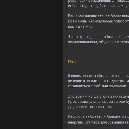
революций в мышлении. С приходо
если вы будете действовать импу
Ваше мышление станет более инн
Возможны неожиданные повороты 
взгляд на мир.
Это год, когда важно быть гибким
коммуникациям, обучению и техн
Рак
В июне, планета «большого счасть
везение и возможности для роста
справляться с любыми задачами.
Это время, когда стоит заняться 
Профессиональная сфера также бу
других или творчеством.
Важно не забывать о балансе ме
энергию Юпитера для создания га