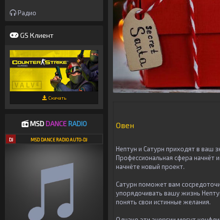
Радио
GS Клиент
Скачать
MSD
DANCE
RADIO
Овен
DJ
MSD DANCE RADIO AUTO-DJ
Нептун и Сатурн приходят в ваш з
Профессиональная сфера начнёт и
начнёте новый проект.
Сатурн поможет вам сосредоточит
упорядочивать вашу жизнь Непту
понять свои истинные желания.
Однако эти энергии могут конфли