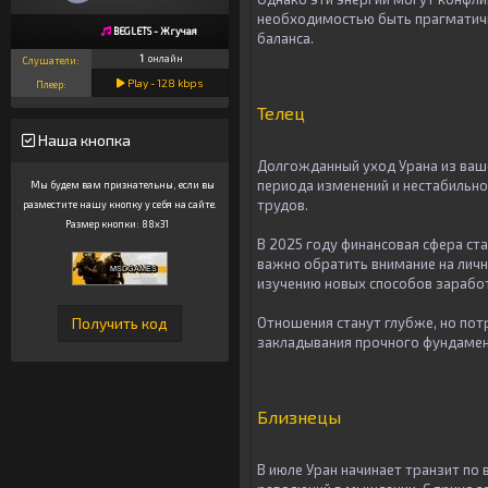
необходимостью быть прагматичн
BEGLETS - Жгучая
баланса.
1
онлайн
Слушатели:
Play -
128
kbps
Плеер:
Телец
Наша кнопка
Долгожданный уход Урана из ваше
периода изменений и нестабильно
Мы будем вам признательны, если вы
трудов.
разместите нашу кнопку у себя на сайте.
Размер кнопки: 88x31
В 2025 году финансовая сфера ст
важно обратить внимание на личн
изучению новых способов зарабо
Отношения станут глубже, но пот
закладывания прочного фундамен
Близнецы
В июле Уран начинает транзит по