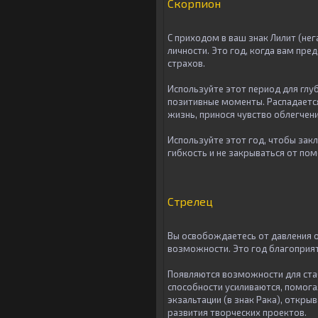
Скорпион
С приходом в ваш знак Лилит (не
личности. Это год, когда вам пр
страхов.
Используйте этот период для глу
позитивные моменты. Распадается
жизнь, принося чувство облегчен
Используйте этот год, чтобы зак
гибкость и не закрываться от по
Стрелец
Вы освобождаетесь от давления о
возможности. Это год благоприят
Появляются возможности для ста
способности усиливаются, помога
экзальтации (в знак Рака), откр
развития творческих проектов.