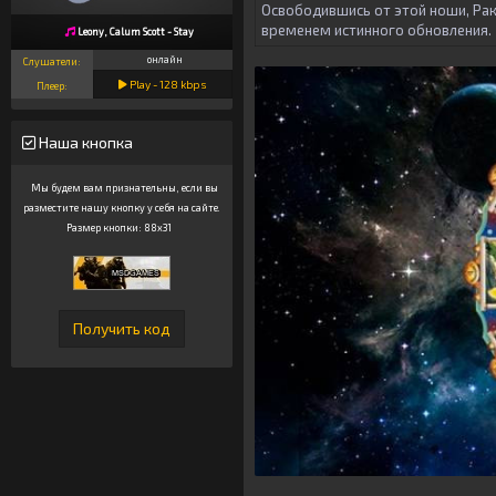
Освободившись от этой ноши, Рак
временем истинного обновления.
Leony, Calum Scott - Stay
онлайн
Слушатели:
Play -
128
kbps
Плеер:
Наша кнопка
Мы будем вам признательны, если вы
разместите нашу кнопку у себя на сайте.
Размер кнопки: 88x31