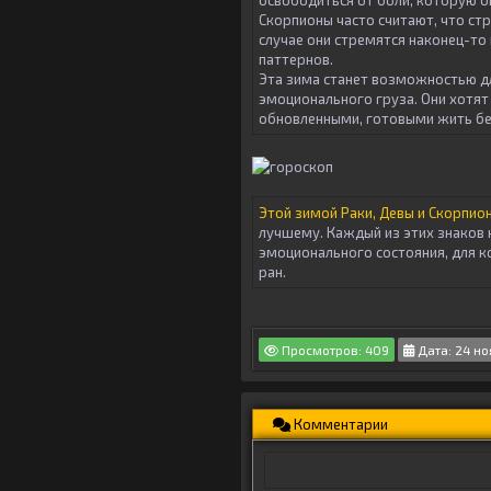
Скорпионы часто считают, что стр
случае они стремятся наконец-то
паттернов.
Эта зима станет возможностью д
эмоционального груза. Они хотят
обновленными, готовыми жить бе
Этой зимой Раки, Девы и Скорпи
лучшему. Каждый из этих знаков 
эмоционального состояния, для к
ран.
Просмотров: 409
Дата: 24 но
Комментарии