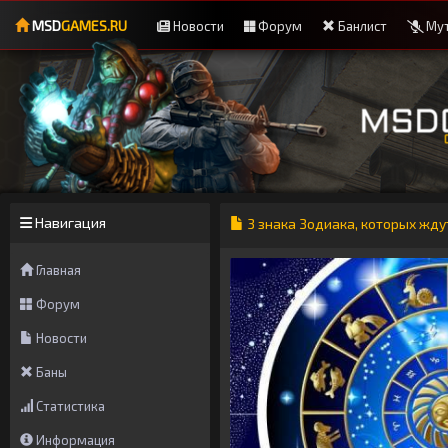
MSD
GAMES.RU
Новости
Форум
Банлист
Мут
Навигация
3 знака Зодиака, которых жд
Главная
Форум
Новости
Баны
Статистика
Информация