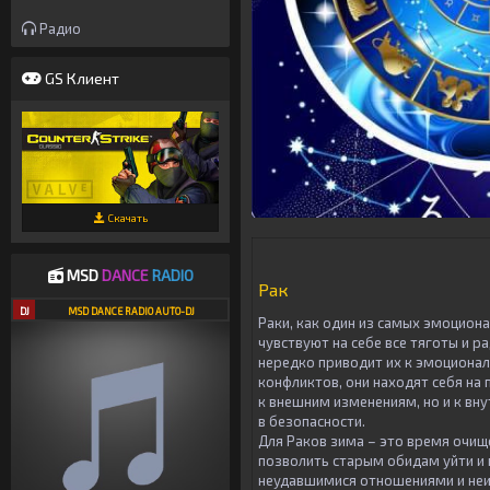
Радио
GS Клиент
Скачать
MSD
DANCE
RADIO
Рак
DJ
MSD DANCE RADIO AUTO-DJ
Раки, как один из самых эмоцион
чувствуют на себе все тяготы и 
нередко приводит их к эмоционал
конфликтов, они находят себя на
к внешним изменениям, но и к вн
в безопасности.
Для Раков зима – это время очищ
позволить старым обидам уйти и 
неудавшимися отношениями и неи