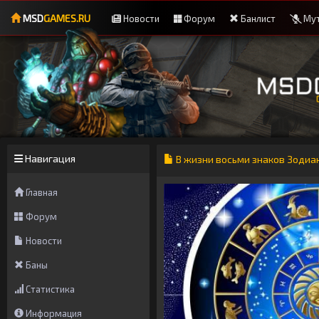
MSD
GAMES.RU
Новости
Форум
Банлист
Мут
Навигация
В жизни восьми знаков Зодиак
Главная
Форум
Новости
Баны
Статистика
Информация