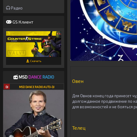
Радио
GS Клиент
Скачать
MSD
DANCE
RADIO
Овен
DJ
MSD DANCE RADIO AUTO-DJ
Для Овнов конец года принесет ч
долгожданное продвижение по ка
для возможностей и не бояться р
Телец