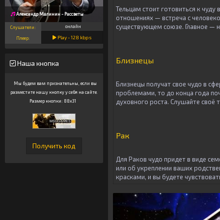
Тельцам стоит готовиться к чуду
Александр Малинин - Рассветы
отношениях — встреча с человеко
существующем союзе. Главное — н
онлайн
Слушатели:
Play -
128
kbps
Плеер:
Близнецы
Наша кнопка
Близнецы получат свое чудо в сфе
Мы будем вам признательны, если вы
проблемами, то до конца года поч
разместите нашу кнопку у себя на сайте.
духовного роста. Слушайте своё т
Размер кнопки: 88x31
Рак
Для Раков чудо придет в виде се
или об укреплении ваших родстве
красками, и вы будете чувствов