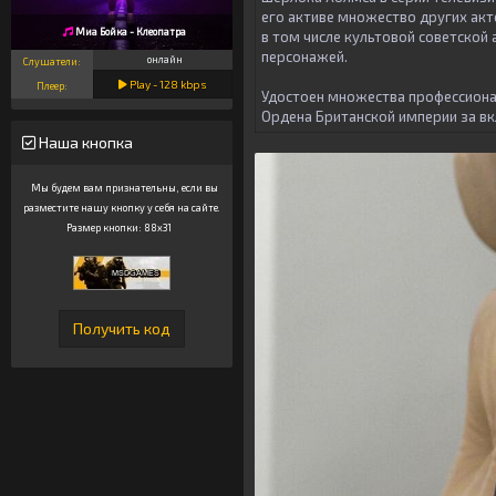
его активе множество других акт
Миа Бойка - Клеопатра
в том числе культовой советской
персонажей.
онлайн
Слушатели:
Play -
128
kbps
Плеер:
Удостоен множества профессионал
Ордена Британской империи за вк
Наша кнопка
Мы будем вам признательны, если вы
разместите нашу кнопку у себя на сайте.
Размер кнопки: 88x31