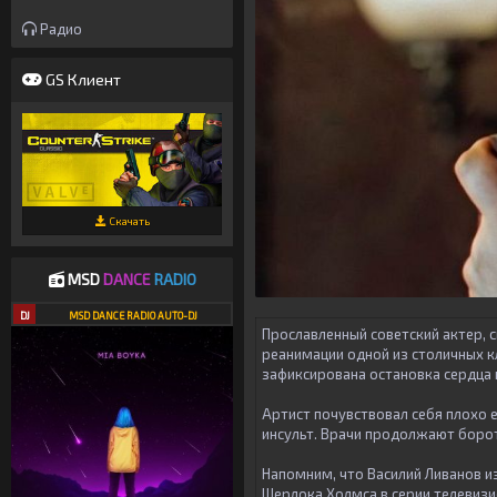
Радио
GS Клиент
Скачать
MSD
DANCE
RADIO
DJ
MSD DANCE RADIO AUTO-DJ
Прославленный советский актер, 
реанимации одной из столичных к
зафиксирована остановка сердца 
Артист почувствовал себя плохо е
инсульт. Врачи продолжают боро
Напомним, что Василий Ливанов и
Шерлока Холмса в серии телевизи