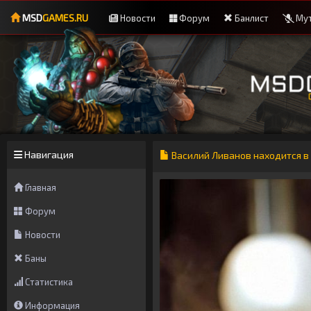
MSD
GAMES.RU
Новости
Форум
Банлист
Мут
Навигация
Василий Ливанов находится в
Главная
Форум
Новости
Баны
Статистика
Информация