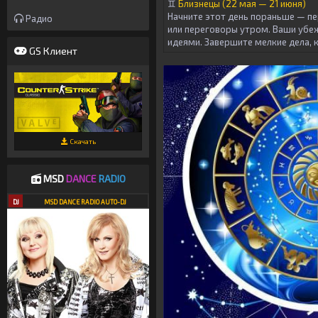
♊
Близнецы (22 мая — 21 июня)
Начните этот день пораньше — пе
Радио
или переговоры утром. Ваши убе
идеями. Завершите мелкие дела, 
GS Клиент
Скачать
MSD
DANCE
RADIO
DJ
MSD DANCE RADIO AUTO-DJ