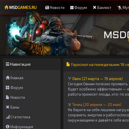
MSD
GAMES.RU
Новости
Форум
Банлист
Мут
Навигация
Гороскоп на понедельник 16 с
Главная
♈
Овен (21 марта — 19 апреля)
Сегодня Овнам полезно проявить 
Форум
будет особенно эффективным — и
работа принесет плоды, кто-то и
Новости
♉
Телец (20 апреля — 20 мая)
Баны
Не берите на себя лишнюю нагруз
сохранить энергию и работоспосо
Статистика
окружающими и давайте себе воз
Информация