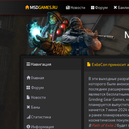
MSD
GAMES.RU
Новости
Форум
Банли
Навигация
ExileCon приносит а
Главная
В эти выходные разраб
которого были анонс
Форум
последнее расширени
являются бесплатным
Новости
Grinding Gear Games, 
планируется выпустить 
Баны
начнется 7 июня 2024
а ранее планировалось
Статистика
косметические покупк
В
Path of Exile 2
будет 
Информация