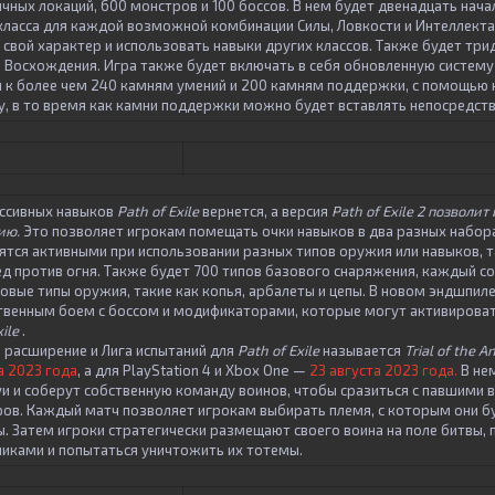
ных локаций, 600 монстров и 100 боссов. В нем будет двенадцать нача
класса для каждой возможной комбинации Силы, Ловкости и Интеллекта
свой характер и использовать навыки других классов. Также будет три
в Восхождения. Игра также будет включать в себя обновленную систему
п к более чем 240 камням умений и 200 камням поддержки, с помощь
у, в то время как камни поддержки можно будет вставлять непосредств
ассивных навыков
Path of Exile
вернется, а версия
Path of Exile 2 позволи
ию.
Это позволяет игрокам помещать очки навыков в два разных набор
ятся активными при использовании разных типов оружия или навыков, 
ед против огня. Также будет 700 типов базового снаряжения, каждый с
вые типы оружия, такие как копья, арбалеты и цепы. В новом эндшпиле
твенным боем с боссом и модификаторами, которые могут активирова
ile
.
 расширение и Лига испытаний для
Path of Exile
называется
Trial of the A
а 2023 года
, а для PlayStation 4 и Xbox One —
23 августа 2023 года.
В нем
и и соберут собственную команду воинов, чтобы сразиться с павшими
ров. Каждый матч позволяет игрокам выбирать племя, с которым они бу
. Затем игроки стратегически размещают своего воина на поле битвы, 
никами и попытаться уничтожить их тотемы.