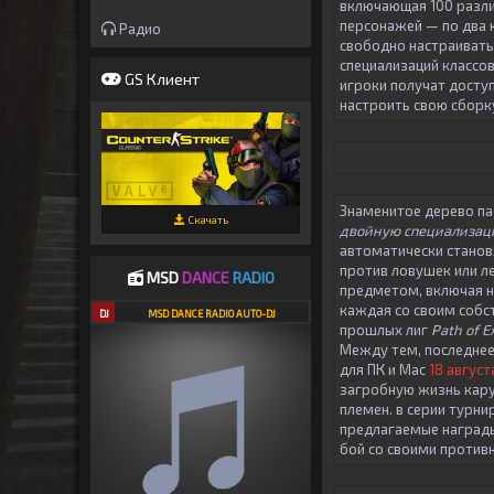
включающая 100 различ
персонажей — по два 
Радио
свободно настраивать 
специализаций классо
GS Клиент
игроки получат досту
настроить свою сборк
Знаменитое дерево п
Скачать
двойную специализац
автоматически станов
против ловушек или л
MSD
DANCE
RADIO
предметом, включая но
каждая со своим собс
DJ
MSD DANCE RADIO AUTO-DJ
прошлых лиг
Path of Ex
Между тем, последнее
для ПК и Mac
18 август
загробную жизнь кару
племен. в серии турни
предлагаемые награды
бой со своими против