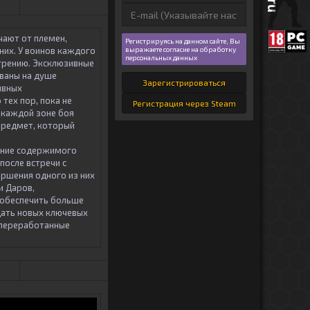
чают от племен,
Регистрируясь на данном сайте, Вы
них. У воинов каждого
выражаете согласие на обработку
персональных данных
отрению. Эксклюзивные
ованы на душе
Зарегистрироваться
ивных
тех пор, пока не
Регистрация через Steam
В каждой зоне боя
предмет, который
ние содержимого
после встречи с
ершения одного из них
и Даров,
 обеспечить больше
ать новых ключевых
 переработанные