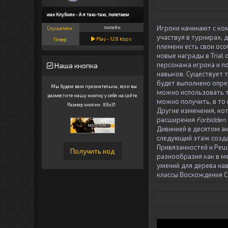
Смак Клубняк - А я таю-таю, полетаем
Игроки начинают с ком
онлайн
Слушатели:
участвуя в турнирах, 
Play -
128
kbps
Плеер:
племени есть свои ос
новые награды в Trial
персонажа игрока и п
Наша кнопка
навыков. Существует 
будет выполнено опре
Мы будем вам признательны, если вы
можно использовать т
разместите нашу кнопку у себя на сайте.
можно получить, в то 
Размер кнопки: 88x31
Другие изменения, ко
расширения
Forbidden
Дивинией в десятом а
следующий этаж созда
Привязанностей и Реш
разнообразия как в ме
умений для дерева на
классы Восхождения С