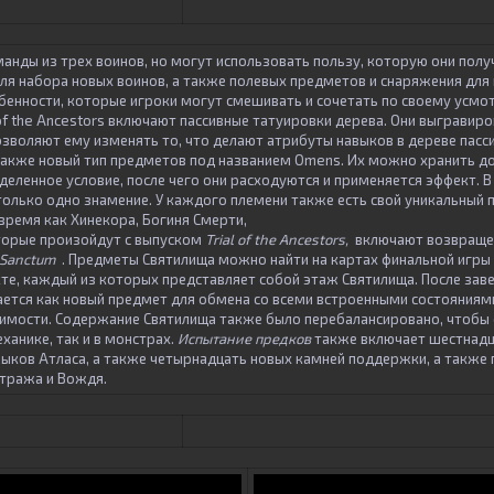
анды из трех воинов, но могут использовать пользу, которую они полу
для набора новых воинов, а также полевых предметов и снаряжения для 
обенности, которые игроки могут смешивать и сочетать по своему усм
 of the Ancestors включают пассивные татуировки дерева. Они выгравир
озволяют ему изменять то, что делают атрибуты навыков в дереве пасс
также новый тип предметов под названием Omens. Их можно хранить до 
деленное условие, после чего они расходуются и применяется эффект. 
олько одно знамение. У каждого племени также есть свой уникальный 
время как Хинекора, Богиня Смерти,
торые произойдут с выпуском
Trial of the Ancestors,
включают возвраще
 Sanctum
. Предметы Святилища можно найти на картах финальной игры 
кте, каждый из которых представляет собой этаж Святилища. После зав
ется как новый предмет для обмена со всеми встроенными состояниям
имости. Содержание Святилища также было перебалансировано, чтобы
ханике, так и в монстрах.
Испытание предков
также включает шестнадц
выков Атласа, а также четырнадцать новых камней поддержки, а также
тража и Вождя.