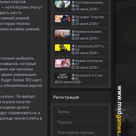
льных классов
Состоялся полноценный релиз Halo: Campaign Evolved
46
 — хотя игроки смогут
28 июля 2026 г
дцать шесть
Stranger Than Heaven получила новый трейлер с акцентом на жестокие драки
 камней умений:
54
ю которых можно
26 июля 2026 г
енно в камни умений.
Названа возможная дата выхода God of War: Laufey — 16 февраля 2027 года
60
26 июля 2026 г
Cyberpunk 2077 установила новый рекорд: 1,5 млрд загрузок модов, в топе — контент 18+
60
26 июля 2026 г
т игрокам выбирать
Новая утечка намекает на выход третьего трейлера GTA 6 уже 7 августа
а навыков, которые
67
26 июля 2026 г
таких как кинжалы
о своим уникальным
Assassin's Creed Black Flag Resynced может позаимствовать систему испытаний у Mirage
61
 будет более 100 карт,
26 июля 2026 г
ть обновленные версии
ncestors
. Он выйдет
Регистрация
 игроки посетят
 вождями десяти
дут соревноваться, и
прежде чем вступить в