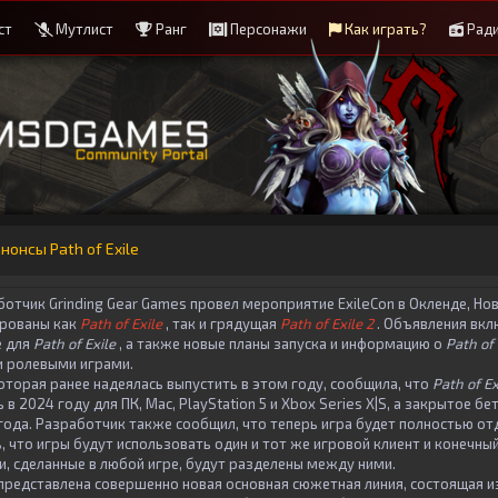
ст
Мутлист
Ранг
Персонажи
Как играть?
Рад
нонсы Path of Exile
отчик Grinding Gear Games провел мероприятие ExileCon в Окленде, Нов
ированы как
Path of Exile
, так и грядущая
Path of Exile 2
. Объявления вкл
е для
Path of Exile
, а также новые планы запуска и информацию о
Path of 
и ролевыми играми.
которая ранее надеялась выпустить в этом году, сообщила, что
Path of Ex
в 2024 году для ПК, Mac, PlayStation 5 и Xbox Series X|S, а закрытое б
 года. Разработчик также сообщил, что теперь игра будет полностью от
, что игры будут использовать один и тот же игровой клиент и конечный
и, сделанные в любой игре, будут разделены между ними.
представлена ​​совершенно новая основная сюжетная линия, состоящая и