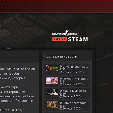
ио
Последние новости
Опубликован новый геймплей Man of Honor для Mafia: The Old Country
ая Зеландия, во время
21
5 августа 2026 г
ючали в себя
Exile 2
, которые
Ремейк культовой японской игры задержали ради выхода GTA 6
24
5 августа 2026 г
ile 2
теперь
Майкл Б. Джордан сыграл главную роль в новой «Афере Томаса Крауна»
ета-тестирование
50
делена от
Path of Exile
,
30 июля 2026 г
 контент. Однако все
Sony представила трейлер новой части «Джуманджи»
51
30 июля 2026 г
з шести актов,