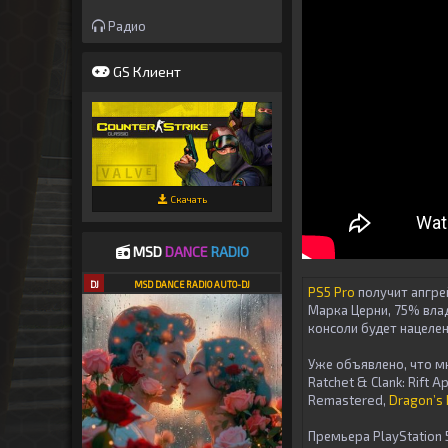
Радио
GS Клиент
Скачать
MSD
DANCE
RADIO
DJ
MSD DANCE RADIO AUTO-DJ
PS5 Pro
получит апгре
Марка Церни, 75% вла
консоли будет нацеле
Уже объявлено, что мн
Ratchet & Clank: Rift A
Remastered,
Dragon’s
Премьера PlayStation 