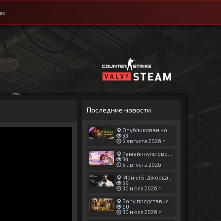
ио
Последние новости
Опубликован новый геймплей Man of Honor для Mafia: The Old Country
33
5 августа 2026 г
Ремейк культовой японской игры задержали ради выхода GTA 6
34
5 августа 2026 г
Майкл Б. Джордан сыграл главную роль в новой «Афере Томаса Крауна»
59
30 июля 2026 г
Sony представила трейлер новой части «Джуманджи»
60
30 июля 2026 г