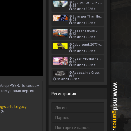
Состоялся полноценный релиз Halo: Campaign Evolved
58
28 июля 2026 г
Stranger Than Heaven получила новый трейлер с акцентом на жестокие драки
65
26 июля 2026 г
Названа возможная дата выхода God of War: Laufey — 16 февраля 2027 года
72
26 июля 2026 г
Cyberpunk 2077 установила новый рекорд: 1,5 млрд загрузок модов, в топе — контент 18+
71
26 июля 2026 г
Новая утечка намекает на выход третьего трейлера GTA 6 уже 7 августа
79
26 июля 2026 г
Assassin's Creed Black Flag Resynced может позаимствовать систему испытаний у Mirage
71
26 июля 2026 г
йлер PSSR. По словам
тому новая версия
Регистрация
ogwarts Legacy
,
 2: