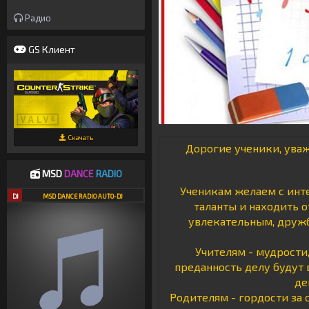
Радио
GS Клиент
Скачать
Дорогие ученики, уваж
MSD
DANCE
RADIO
Ученикам желаем с инте
DJ
MSD DANCE RADIO AUTO-DJ
таланты и находить 
увлекательным, дружб
Учителям - мудрости,
преданность делу будут
де
Родителям - гордости за 