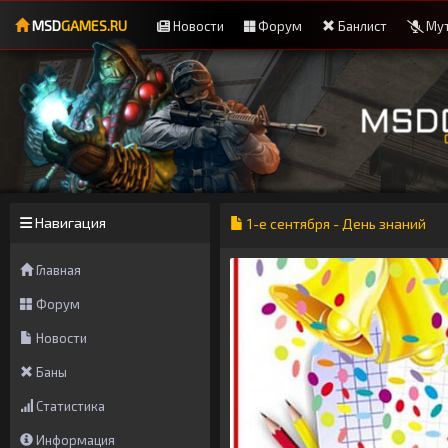
MSD
GAMES.RU
Новости
Форум
Банлист
Мут
Навигация
1-е сентября - День знаний
Главная
Форум
Новости
Баны
Статистика
Информация