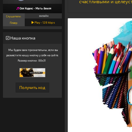
счастливыми и целеуст
Оля Кодекс - Мать-Земля
онлайн
Слушатели:
Play -
128
kbps
Плеер:
Наша кнопка
Мы будем вам признательны, если вы
разместите нашу кнопку у себя на сайте.
Размер кнопки: 88x31