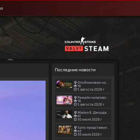
ио
Последние новости
Опубликован новый геймплей Man of Honor для Mafia: The Old Country
16
5 августа 2026 г
Ремейк культовой японской игры задержали ради выхода GTA 6
16
5 августа 2026 г
Майкл Б. Джордан сыграл главную роль в новой «Афере Томаса Крауна»
41
30 июля 2026 г
Sony представила трейлер новой части «Джуманджи»
43
30 июля 2026 г