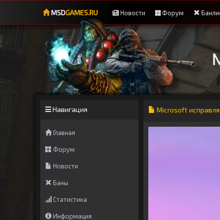
MSD
GAMES.RU
Новости
Форум
Банли
Навигация
Microsoft исправля
Главная
Форум
Новости
Баны
Статистика
Информация