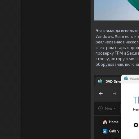
Эта команда использо
Windows. Хотя есть и 
реализованное несколь
спектром старых проце
проверку TPM и Secur
строку, которую можн
оборудования, включа