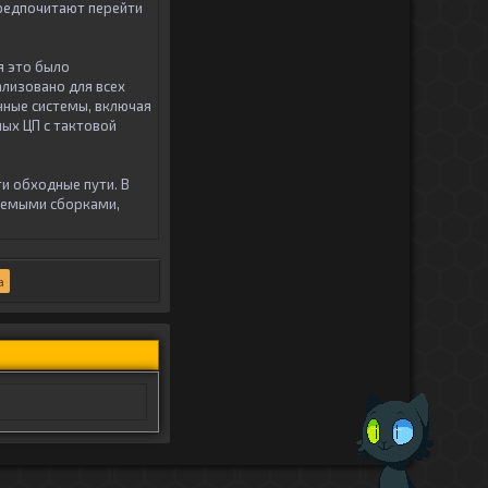
предпочитают перейти
я это было
ализовано для всех
нные системы, включая
ных ЦП с тактовой
ти обходные пути. В
ваемыми сборками,
a