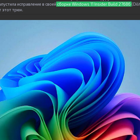
ыпустила исправление в своей
сборке Windows 11 Insider Build 27686
(Dil
 этот трюк.