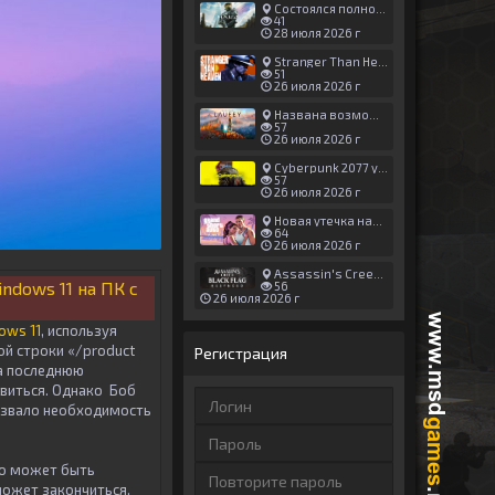
Состоялся полноценный релиз Halo: Campaign Evolved
41
28 июля 2026 г
Stranger Than Heaven получила новый трейлер с акцентом на жестокие драки
51
26 июля 2026 г
Названа возможная дата выхода God of War: Laufey — 16 февраля 2027 года
57
26 июля 2026 г
Cyberpunk 2077 установила новый рекорд: 1,5 млрд загрузок модов, в топе — контент 18+
57
26 июля 2026 г
Новая утечка намекает на выход третьего трейлера GTA 6 уже 7 августа
64
26 июля 2026 г
Assassin's Creed Black Flag Resynced может позаимствовать систему испытаний у Mirage
ndows 11 на ПК с
56
26 июля 2026 г
ows 11
, используя
й строки «/product
Регистрация
на последнюю
виться. Однако Боб
вызвало необходимость
то может быть
может закончиться,