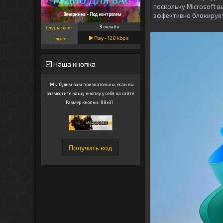
поскольку Microsoft в
Вечеринка - Под контролем
эффективно блокирует
3
онлайн
Слушатели:
Play -
128
kbps
Плеер:
Наша кнопка
Мы будем вам признательны, если вы
разместите нашу кнопку у себя на сайте.
Размер кнопки: 88x31