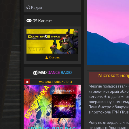
Радио
GS Клиент
Скачать
MSD
DANCE
RADIO
Microsoft исп
DJ
MSD DANCE RADIO AUTO-DJ
Многие пользователи
«трюк», который обхо
server». Это дало мн
операционную систему
Пони быстро обнаружил
в протоколе TPM (Trust
Pony подтвердила, чт
ненадолго. Увы, радо