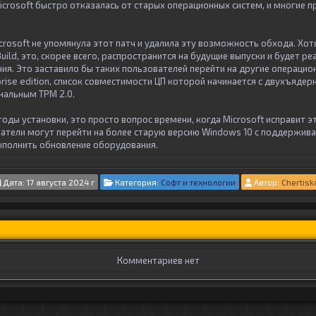
icrosoft быстро отказалась от старых операционных систем, и многие 
crosoft не упомянула этот патч и удалила эту возможность обхода. Хот
uild, это, скорее всего, распространится на будущие выпуски и будет ре
ния. Это заставило бы таких пользователей перейти на другие операцио
prise edition, список совместимости ЦП которой начинается с двухъядер
ональным TPM 2.0.
тоды установки, это просто вопрос времени, когда Microsoft исправит э
ватели могут перейти на более старую версию Windows 10 с поддержи
выполнить обновление оборудования.
Дата: 17 августа 2024 г
Категория:
Софт и технологии
Автор:
Chertisk
Комментариев нет