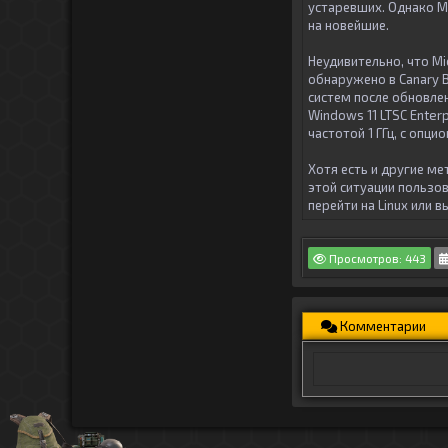
устаревших. Однако M
на новейшие.
Неудивительно, что Mi
обнаружено в Canary B
систем после обновле
Windows 11 LTSC Enter
частотой 1 ГГц, с опци
Хотя есть и другие ме
этой ситуации пользо
перейти на Linux или 
Просмотров: 443
Комментарии