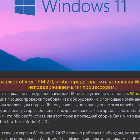
равляет обход TPM 2.0, чтобы предотвратить установку Wi
неподдерживаемыми процессорами
 с официально неподдерживаемыми ПК смогли успешно установить
Wind
дит процесс проверки требований к оборудованию с помощью командно
огим владельцам старых ПК новую жизнь, поскольку они могли перейти 
, поскольку старые больше не поддерживались и им предлагалось обно
, что Microsoft исправила этот трюк в последней сборке Canary, что 
ed Platform Module) 2.0 .
о текущая версия Windows 11 24H2 отлично работает с обходом, хотя э
сть от использования Windows 11 на официально неподдерживаемых ПК 