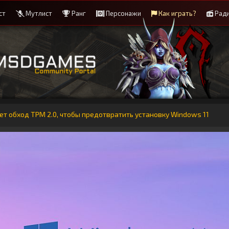
ст
Мутлист
Ранг
Персонажи
Как играть?
Рад
ет обход TPM 2.0, чтобы предотвратить установку Windows 11