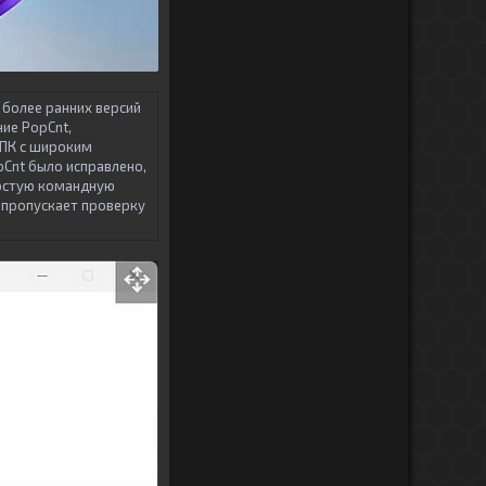
 более ранних версий
ие PopCnt,
 ПК с широким
pCnt было исправлено,
ростую командную
 пропускает проверку