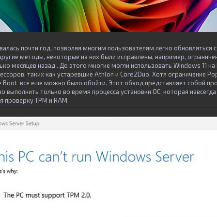
валась почти год, позволяя многим пользователям легко обновляться с
другие методы, некоторые из них были исправлены, например, ограничен
ко месяцев назад . До этого многие могли использовать Windows 11 на
ссоров, таких как устаревшие Athlon и Core2Duo. Хотя ограничение Po
e Boot все еще можно было обойти. Этот обход представляет собой п
о выполнить только во время процесса установки ОС, которая навсегда
я проверку TPM и RAM.