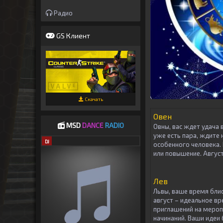
Радио
GS Клиент
Скачать
Овен
MSD
DANCE
RADIO
Овны, вас ждет удача 
уже есть пара, ждите 
DJ
особенного человека.
или повышение. Авгус
Лев
Львы, ваше время блис
август – идеальное в
приглашений на меропр
начинаний. Ваши идеи