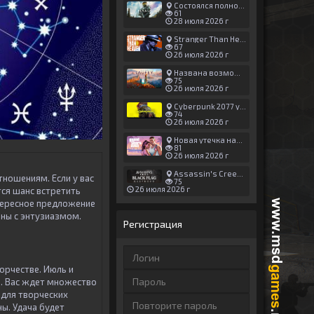
Состоялся полноценный релиз Halo: Campaign Evolved
61
28 июля 2026 г
Stranger Than Heaven получила новый трейлер с акцентом на жестокие драки
67
26 июля 2026 г
Названа возможная дата выхода God of War: Laufey — 16 февраля 2027 года
75
26 июля 2026 г
Cyberpunk 2077 установила новый рекорд: 1,5 млрд загрузок модов, в топе — контент 18+
74
26 июля 2026 г
Новая утечка намекает на выход третьего трейлера GTA 6 уже 7 августа
81
26 июля 2026 г
Assassin's Creed Black Flag Resynced может позаимствовать систему испытаний у Mirage
тношениям. Если у вас
75
26 июля 2026 г
тся шанс встретить
нтересное предложение
ены с энтузиазмом.
Регистрация
ворчестве. Июль и
й. Вас ждет множество
 для творческих
ы. Удача будет