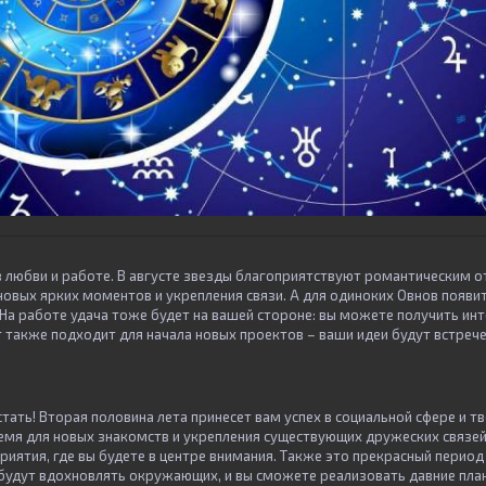
в любви и работе. В августе звезды благоприятствуют романтическим о
новых ярких моментов и укрепления связи. А для одиноких Овнов появи
 На работе удача тоже будет на вашей стороне: вы можете получить и
т также подходит для начала новых проектов – ваши идеи будут встреч
тать! Вторая половина лета принесет вам успех в социальной сфере и т
ремя для новых знакомств и укрепления существующих дружеских связе
иятия, где вы будете в центре внимания. Также это прекрасный период
 будут вдохновлять окружающих, и вы сможете реализовать давние план