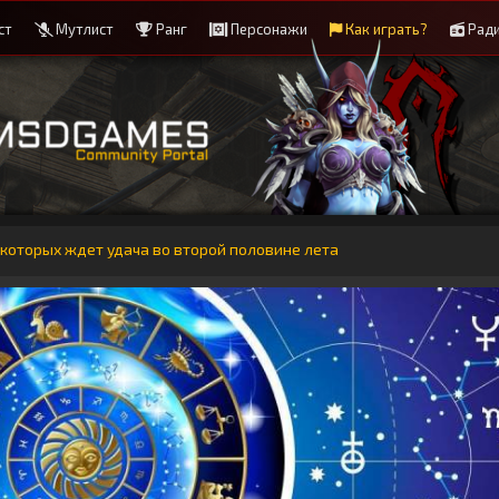
ст
Мутлист
Ранг
Персонажи
Как играть?
Рад
 которых ждет удача во второй половине лета