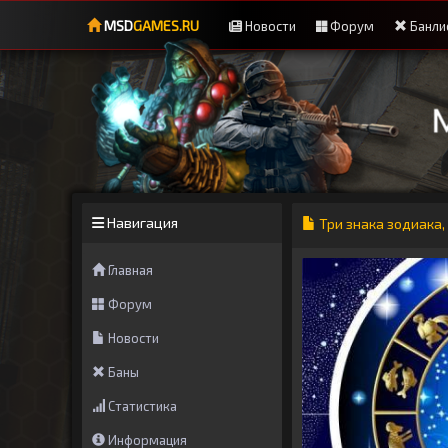
MSD
GAMES.RU
Новости
Форум
Банли
Навигация
Три знака зодиака,
Главная
Форум
Новости
Баны
Статистика
Информация