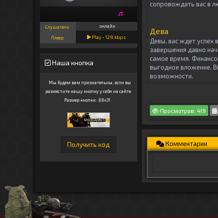
сопровождать вас в л
онлайн
Слушатели:
Дева
Play -
128
kbps
Плеер:
Девы, вас ждет успех 
завершения давно нача
самое время. Финансов
Наша кнопка
выгодное вложение. В
возможности.
Мы будем вам признательны, если вы
разместите нашу кнопку у себя на сайте.
Размер кнопки: 88x31
Просмотров: 419
Комментарии