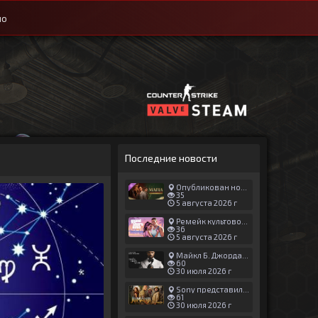
ио
Последние новости
Опубликован новый геймплей Man of Honor для Mafia: The Old Country
35
5 августа 2026 г
Ремейк культовой японской игры задержали ради выхода GTA 6
36
5 августа 2026 г
Майкл Б. Джордан сыграл главную роль в новой «Афере Томаса Крауна»
60
30 июля 2026 г
Sony представила трейлер новой части «Джуманджи»
61
30 июля 2026 г