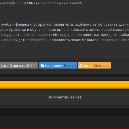
юбых публичных выступлениях и презентациях.
в учебе и финансах. Вторая половина лета, особенно август, станет уда
тых проектов и обучения. Если вы планировали освоить новый навык или
ая удача также не заставит себя ждать: возможно, вас ожидает прибав
нимание к деталям и организованность помогут вам максимально испо
Дата: 2 августа 2024 г
Категория:
Разное
Автор:
Chertiska
Комментариев нет