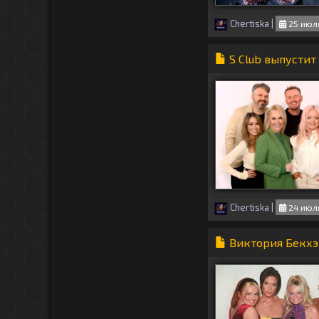
Chertiska
|
25 июля
S Club выпустит
Chertiska
|
24 июля
Виктория Бекхэм