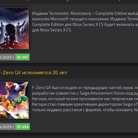
Издание Terminator: Resistance – Complete Edition вый
консолях Microsoft текущего поколения. Издание Termin
Complete Edition для Xbox Series X | S будет включать 
для Xbox Series X | S.
 2023 г
447
ero GX исполняется 20 лет
F-Zero GX был отходом от предыдущих частей серии, п
разработан совместно с Sega Amusement Vision под 
Нагоши, который позже прославился как творческая сил
Нагоши стал главным креативным директором Sega of J
только недавно расстался с фирмой, чтобы основать Na
 2023 г
434