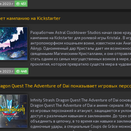
 2023 г
451
ет кампанию на Kickstarter
Разработчик Astral Clocktower Studios начал свою кр
кампанию на Kickstarter для ролевой игры Kristala . В и
антропоморфном кошачьем воине, известном как Анага
Айлур. Одноименный дар Кристалы дает им возможнос
священными Магическими Кристаллами, и они отправля
стать одним из самых могущественных воинов в мире,
проклятия, которое превратило существ мира в чудови
 2023 г
446
 Dragon Quest The Adventure of Dai показывает игровых пер
Infinity Strash: Dragon Quest The Adventure of Dai осно
Dragon Quest The Adventure of Dai и аниме-сериале. 
из игровых персонажей и атакуют, защищаются и уклон
доступ к различным навыкам и заклинаниям. До трех 
объединить в цепочку, в то время как навыки и закли
одиночные удары, а специальные Coups de Grâce можно