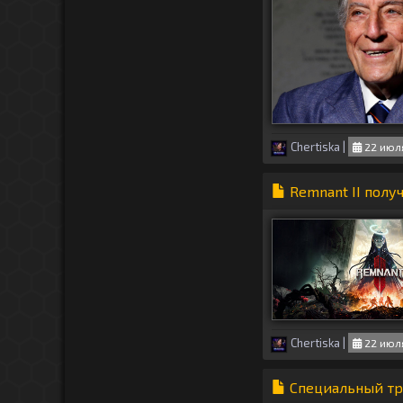
Chertiska
|
22 июля
Remnant II полу
Chertiska
|
22 июля
Специальный тре