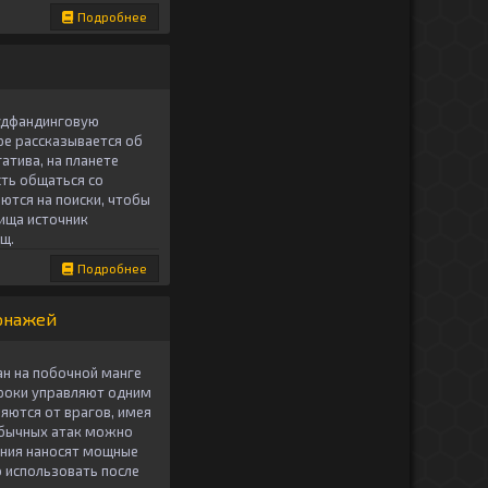
Подробнее
аудфандинговую
гре рассказывается об
тива, на планете
ть общаться со
ются на поиски, чтобы
 ища источник
щ.
Подробнее
сонажей
ван на побочной манге
Игроки управляют одним
яются от врагов, имея
обычных атак можно
нания наносят мощные
 использовать после