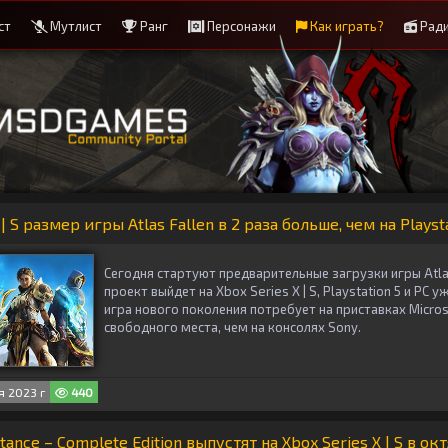
ст
Мутлист
Ранг
Персонажи
Как играть?
Рад
| S размер игры Atlas Fallen в 2 раза больше, чем на Playst
Сегодня стартуют предварительные загрузки игры Atlas
проект выйдет на Xbox Series X | S, Playstation 5 и PC у
игра нового поколения потребует на приставках Micros
свободного места, чем на консолях Sony.
 2023 г
440
tance – Complete Edition выпустят на Xbox Series X | S в ок