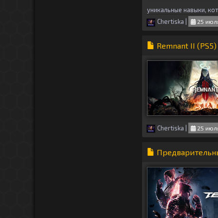
уникальные навыки, ко
Chertiska
|
25 июля
Remnant II (PS5)
Chertiska
|
25 июля
Предварительны