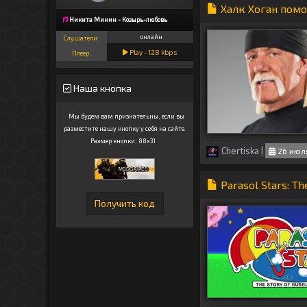
Халк Хоган пом
Никита Минин - Козырь-любовь
онлайн
Слушатели:
Play -
128
kbps
Плеер:
Наша кнопка
Мы будем вам признательны, если вы
разместите нашу кнопку у себя на сайте.
Размер кнопки: 88x31
Chertiska
|
26 июля
Parasol Stars: Th