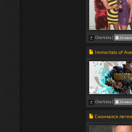
Chertiska
|
24 июля
Immortals of Av
Chertiska
|
24 июля
Скончался леген