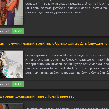
больше!!" — подписал видео модельер. В клипе TikTok 
Виктории, звезда футбола на пенсии Дэвид Бекхэм, та
под аплодисменты друзей и зрителей.
 2023 г
556
eum получил новый трейлер с Comic-Con 2023 в Сан-Диего
Всем хороших новостей! Мы рады поделиться с вами 
кинематографическим трейлером грядущего Immortals
совершенно новый магический шутер от EA для одного
разработанный Ascendant Studios. Посмотрите новый
ролик для игры, дебютировавшей на Comic-Con в Сан-Ди
 2023 г
435
дарный джазовый певец Тони Беннетт .
Легендарный джазовый певец и знаменитый американс