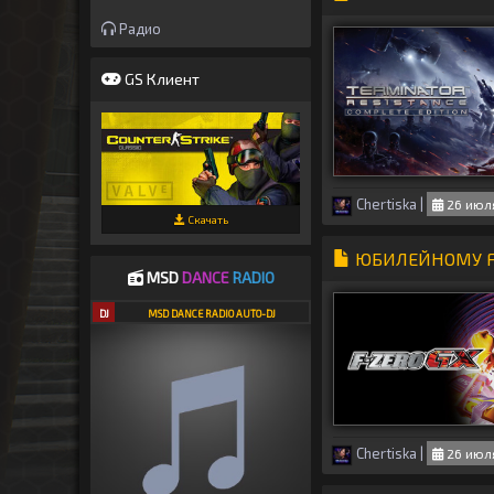
Радио
GS Клиент
Chertiska
|
26 июля
Скачать
ЮБИЛЕЙНОМУ F-Z
MSD
DANCE
RADIO
DJ
MSD DANCE RADIO AUTO-DJ
Chertiska
|
26 июля