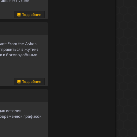
также есть свои
Подробнее
nt: From the Ashes.
правиться в жуткие
ми и богоподобными
Подробнее
щая история
современной графикой.