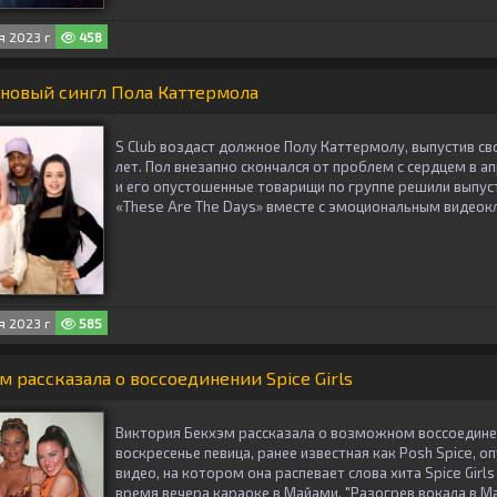
 2023 г
458
 новый сингл Пола Каттермола
S Club воздаст должное Полу Каттермолу, выпустив сво
лет. Пол внезапно скончался от проблем с сердцем в ап
и его опустошенные товарищи по группе решили выпуст
«These Are The Days» вместе с эмоциональным видеок
 2023 г
585
 рассказала о воссоединении Spice Girls
Виктория Бекхэм рассказала о возможном воссоединени
воскресенье певица, ранее известная как Posh Spice, оп
видео, на котором она распевает слова хита Spice Girls 
время вечера караоке в Майами. "Разогрев вокала в М