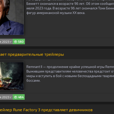
Беннетт скончался в возрасте 96 лет. Об этом сообщил 
июля 2023 года. В возрасте 96 лет скончался Тони Бенн
фигур американской музыки ХХ века.
 2023 г
560
чает предварительные трейлеры
Remnant II — продолжение крайне успешной игры Remna
Выжившим представителям человечества предстоит от
миры и вступить в бой с новыми беспощадными тваря
боссами.
 2023 г
464
йлер Rune Factory 3 представляет девичников