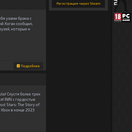
Регистрация через Steam
ебя узами брака с
ий Хоган сообщил,
рузей, которые и
Подробнее
у
le! Спустя более трех
! ININ с гордостью
l Stars: The Story of
 и Xbox в конце 2023