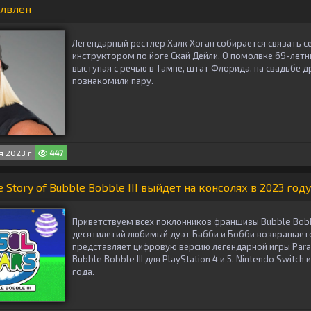
олвлен
Легендарный рестлер Халк Хоган собирается связать с
инструктором по йоге Скай Дейли. О помолвке 69-летн
выступая с речью в Тампе, штат Флорида, на свадьбе д
познакомили пару.
 2023 г
447
e Story of Bubble Bobble III выйдет на консолях в 2023 год
Приветствуем всех поклонников франшизы Bubble Bobb
десятилетий любимый дуэт Бабби и Бобби возвращается
представляет цифровую версию легендарной игры Paraso
Bubble Bobble III для PlayStation 4 и 5, Nintendo Switch
года.