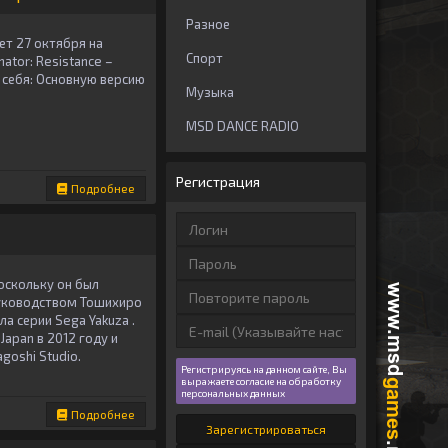
Разное
дет 27 октября на
Спорт
ator: Resistance –
в себя: Основную версию
Музыка
MSD DANCE RADIO
Регистрация
Подробнее
оскольку он был
руководством Тошихиро
а серии Sega Yakuza .
apan в 2012 году и
goshi Studio.
Регистрируясь на данном сайте, Вы
выражаете согласие на обработку
персональных данных
Подробнее
Зарегистрироваться