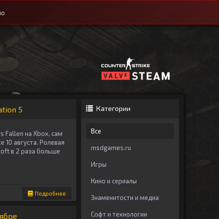
ио
Категории
ation 5
Все
 Fallen на Xbox, сам
же 10 августа. Ролевая
msdgames.ru
oft в 2 раза больше
Игры
Кино и сериалы
Подробнее
Знаменитости и медиа
Софт и технологии
тябре