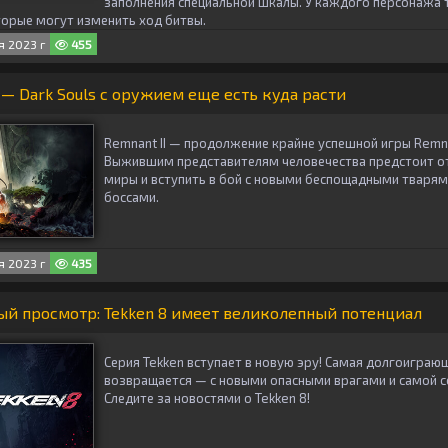
заполнения специальной шкалы. У каждого персонажа 
торые могут изменить ход битвы.
 2023 г
455
 — Dark Souls с оружием еще есть куда расти
Remnant II — продолжение крайне успешной игры Remna
Выжившим представителям человечества предстоит от
миры и вступить в бой с новыми беспощадными тваря
боссами.
 2023 г
435
й просмотр: Tekken 8 имеет великолепный потенциал
Серия Tekken вступает в новую эру! Самая долгоиграю
возвращается — с новыми опасными врагами и самой 
Следите за новостями о Tekken 8!