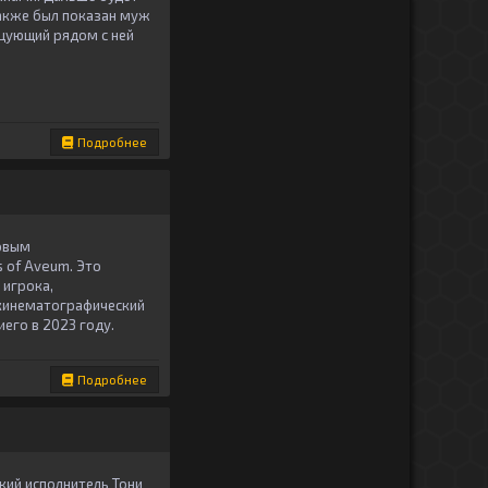
также был показан муж
нцующий рядом с ней
Подробнее
новым
 of Aveum. Это
 игрока,
 кинематографический
его в 2023 году.
Подробнее
кий исполнитель Тони