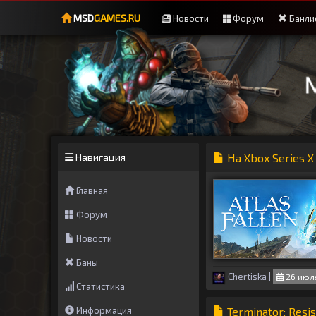
MSD
GAMES.RU
Новости
Форум
Банли
Навигация
На Xbox Series X 
Главная
Форум
Новости
Баны
Chertiska
|
26 июля
Статистика
Информация
Terminator: Resis