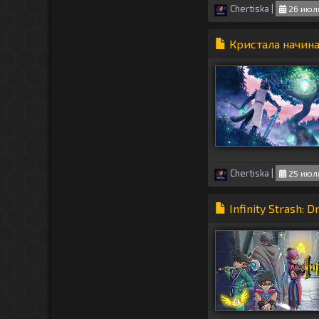
Chertiska
|
26 июля
Кристала начина
Chertiska
|
25 июля
Infinity Strash: