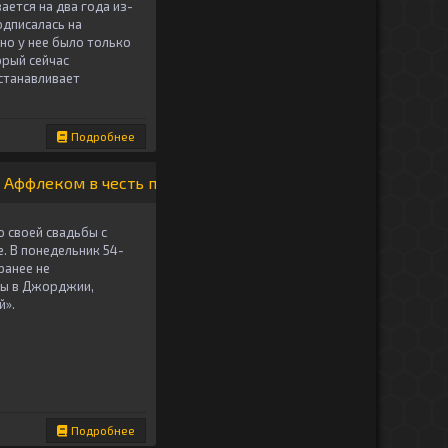
ется на два года из-
одписалась на
но у нее было только
орый сейчас
станавливает
Подробнее
 Аффлеком в честь первой годовщины
 своей свадьбы с
. В понедельник 54-
ранее не
бы в Джорджии,
й».
Подробнее