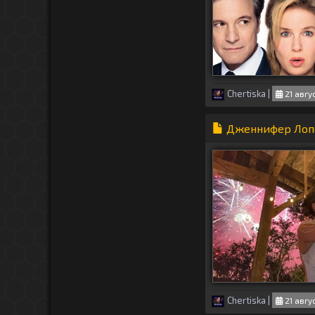
Chertiska
|
21 авгу
Дженнифер Лопе
Chertiska
|
21 авгу