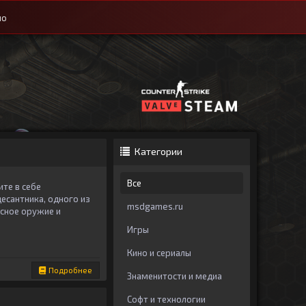
ио
Категории
Все
те в себе
есантника, одного из
msdgames.ru
сное оружие и
Игры
Кино и сериалы
Подробнее
Знаменитости и медиа
Софт и технологии