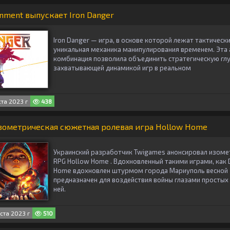
inment выпускает Iron Danger
Iron Danger — игра, в основе которой лежат тактическ
уникальная механика манипулирования временем. Эта
комбинация позволила объединить стратегическую гл
захватывающей динамикой игр в реальном
ста 2023 г
438
зометрическая сюжетная ролевая игра Hollow Home
Украинский разработчик Twigames анонсировал изом
RPG Hollow Home . Вдохновленный такими играми, как D
Home вдохновлен штурмом города Мариуполь весной 
предназначен для воздействия войны глазами простых
ней.
ста 2023 г
510