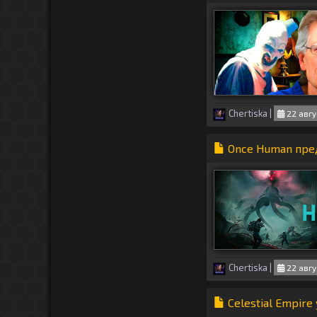
Chertiska
|
22 авгу
Once Human пре
Chertiska
|
22 авгу
Celestial Empire