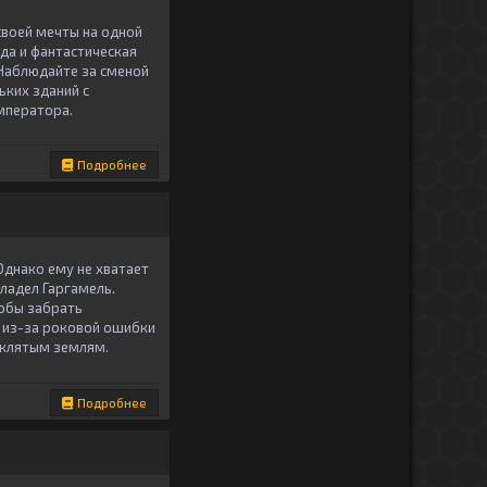
своей мечты на одной
да и фантастическая
 Наблюдайте за сменой
ьких зданий с
мператора.
Подробнее
Однако ему не хватает
ладел Гаргамель.
тобы забрать
 из-за роковой ошибки
оклятым землям.
Подробнее