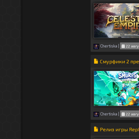
Chertiska
|
22 авгу
Смурфики 2 пре
Chertiska
|
22 авгу
Релиз игры Repl