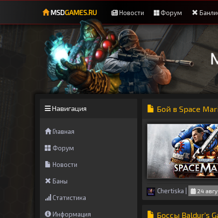
MSD
GAMES.RU
Новости
Форум
Банли
Навигация
Бой в Space Mar
Главная
Форум
Новости
Баны
Chertiska
|
24 авгу
Статистика
Информация
Боссы Baldur’s G