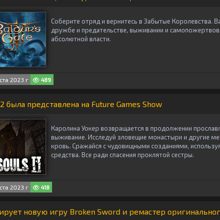
Соберите отряд и вернитесь в Забытые Королевства. В
дружбе и предательстве, выживании и самопожертвова
абсолютной власти.
ста 2023 г
489
2 была представлена ​​на Future Games Show
Каролина Уокер возвращается в продолжении прослав
выживание. Исследуй зловещие монастыри и другие ме
кровь. Сражайся с чудовищными созданиями, использу
средства. Все ради спасения проклятой сестры.
ста 2023 г
418
сирует новую игру Broken Sword и ремастер оригинально