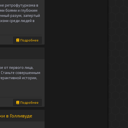
ухе ретрофутуризма в
ыми боями и глубоким
венный разум, запертый
изни среди людей в
Подробнее
е от первого лица,
. Станьте совершенным
терактивной истории,
Подробнее
ки в Голливуде