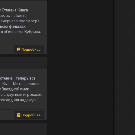
у Стивена Кинга
ре, вы найдете
вечернего просмотра.
всех фильмах,
ся «Сиянием» Кубрика.
Подробнее
астение…теперь все
. Вы — Мета-человек,
 Звездной пыли.
те с другими игроками,
 последняя надежда
Подробнее