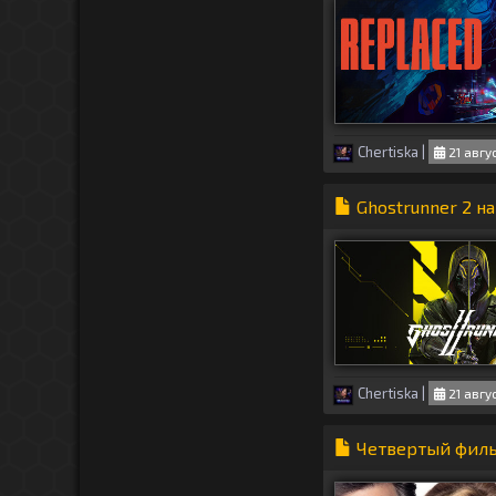
Chertiska
|
21 авгу
Ghostrunner 2 на
Chertiska
|
21 авгу
Четвертый фильм