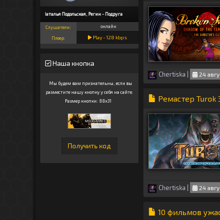
Наталья Подольская, Регин - Подруга
онлайн
Слушатели:
Play -
128
kbps
Плеер:
Наша кнопка
Chertiska
|
24 авгу
Мы будем вам признательны, если вы
разместите нашу кнопку у себя на сайте.
Ремастер Turok 3
Размер кнопки: 88x31
Chertiska
|
24 авгу
10 фильмов ужа