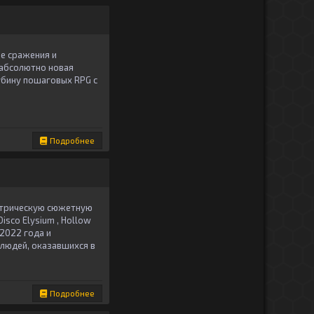
ие сражения и
 абсолютно новая
убину пошаговых RPG с
Подробнее
етрическую сюжетную
isco Elysium , Hollow
2022 года и
 людей, оказавшихся в
Подробнее