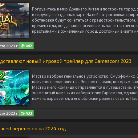
Погрузитесь в мир Древнего Китая и постройте город 
из вручную созданных карт. На ней потрясающая приро
обстановка будут сочетаться с градостроительством.
времен года, когда ваше поселение вырастет из нескол
крестьянами в оживленный город, достойный визита и
ста 2023 г
462
дставляют новый игровой трейлер для Gamescom 2023
Мастер изобрел гениальное устройство: Смурфомикс! 
ключевого компонента – Зеленого камня, которым зав
Мастер и его команда отправляются в путешествие, ч
знаменитый камень из лаборатории Гаргамеля, однако
камень взрывается, и его обломки разлетаются по Пр
ста 2023 г
433
aced перенесен на 2024 год