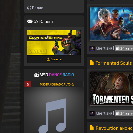
Радио
GS Клиент
Chertiska
|
24 авгу
Скачать
Tormented Souls 
MSD
DANCE
RADIO
DJ
MSD DANCE RADIO AUTO-DJ
Chertiska
|
24 авгу
Revolution анон