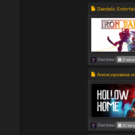
Daedalic Enterta
Chertiska
|
21 авгу
Анонсирована и
Chertiska
|
20 авгу