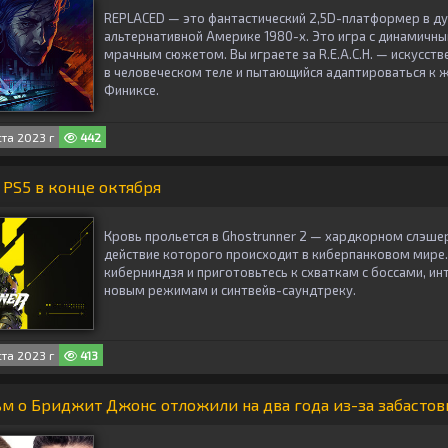
REPLACED — это фантастический 2,5D-платформер в д
альтернативной Америке 1980-х. Это игра с динамичн
мрачным сюжетом. Вы играете за R.E.A.C.H. — искусст
в человеческом теле и пытающийся адаптироваться к ж
Финиксе.
ста 2023 г
442
 PS5 в конце октября
Кровь прольется в Ghostrunner 2 — хардкорном слэшер
действие которого происходит в киберпанковом мире
киберниндзя и приготовьтесь к схваткам с боссами, ин
новым режимам и синтвейв-саундтреку.
ста 2023 г
413
 о Бриджит Джонс отложили на два года из-за забастов