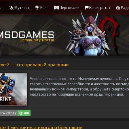
ст
Мутлист
Ранг
Персонажи
Как играть?
Рад
ine 2 — это кровавый праздник
Человечество в опасности. Империуму нужны вы. Ощути
сверхъестественные способности и жестокость космод
величайших воинов Императора, и обрушьте смертоно
мастерство на грозящие вселенной орды тиранидов.
ста 2023 г
416
ate 3 жестокие, а иногда и блестящие