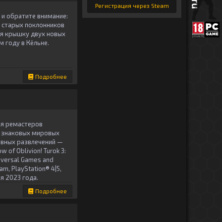
Регистрация через Steam
 и обратите внимание:
и старых поклонников
ая крышку двух новых
 году в Кёльне.
Подробнее
ия ремастеров
х знаковых мировых
ивных развлечений —
 of Oblivion! Turok 3:
iversal Games and
m, PlayStation® 4|5,
ря 2023 года.
Подробнее