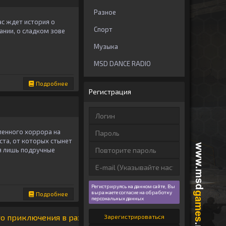
Разное
ас ждет история о
Спорт
нии, о сладком зове
Музыка
MSD DANCE RADIO
Подробнее
Регистрация
ленного хоррора на
ста, от которых стынет
я лишь подручные
Регистрируясь на данном сайте, Вы
выражаете согласие на обработку
Подробнее
персональных данных
го приключения в разрешении 4K
Зарегистрироваться