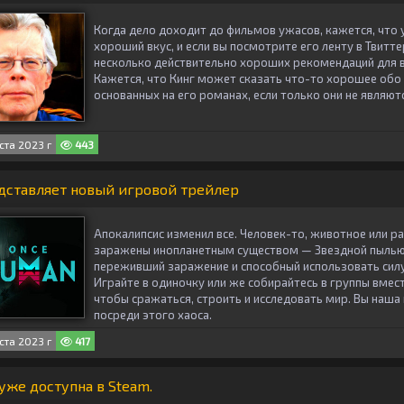
Когда дело доходит до фильмов ужасов, кажется, что 
хороший вкус, и если вы посмотрите его ленту в Твитте
несколько действительно хороших рекомендаций для 
Кажется, что Кинг может сказать что-то хорошее обо 
основанных на его романах, если только они не являют
ста 2023 г
443
дставляет новый игровой трейлер
Апокалипсис изменил все. Человек-то, животное или р
заражены инопланетным существом — Звездной пылью
переживший заражение и способный использовать силу
Играйте в одиночку или же собирайтесь в группы вмес
чтобы сражаться, строить и исследовать мир. Вы наша
посреди этого хаоса.
ста 2023 г
417
 уже доступна в Steam.