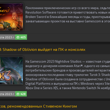
Поклонники приключенческих игр со всего мира, сядьте
Revolution Software готовится приветствовать новых 
Broken Sword в ближайшие месяцы и годы, приоткрыв
захватывающих проектов на выставке Gamescom в этом
ста 2023 г
405
: Shadow of Oblivion выйдет на ПК и консолях
На Gamescom 2023 Nightdive Studios — известная студ
видеоигр и дочерняя компания Atari®, одного из самы
потребительских брендов и производителей интеракт
анонсировала последнюю главу трилогии: Turok 3: Shadow
Shadow of Oblivion была создана в сотрудничестве с Un
Digital Platforms и выпущена на ПК с Windows через Stea
Xbox One и Series X|S, а также Nintendo Switch 14 нояб
ста 2023 г
428
сов, рекомендованных Стивеном Кингом