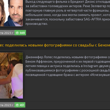
Выход следующего фильма о Бриджит Джонс откладыва
за забастовки голливудских актеров. Рене Зеллвегер п
повторную главную роль в четвертой части франшизы, 
небольшое окно, когда она могла снимать проект, кот
заканчивается, поскольку забастовка SAG-AFTRA прио
производство.
ста 2023 г
449
с поделилась новыми фотографиями со свадьбы с Беном
Дженнифер Лопес поделилась новыми фотографиями со
Беном Аффлеком, приуроченной к их первой годовщине
летняя певица и актриса поделилась в Instagram двумя 
публиковавшимися фотографиями с роскошной свадь
посвященной годовщине брака с актером «Исчезнувше
ста 2023 г
451