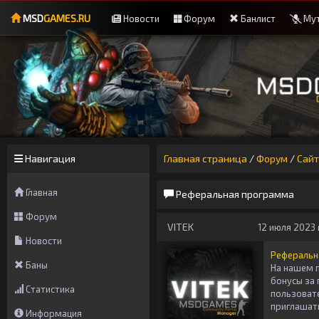
MSD
GAMES.RU
Новости
Форум
Банлист
Мут
Навигация
Главная страница
/
Форум
/
Сайт
Главная
Реферальная программа
Форум
VITEK
12 июля 2023 г
Новости
Реферальн
Баны
На нашем 
бонусы за
Статистика
пользоват
приглашать
Информация