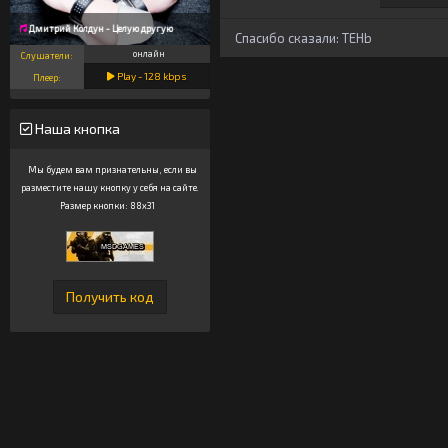
Дмитрий Колдун - Целую другую
Спасибо сказали:
TEHb
онлайн
Слушатели:
Play -
128
kbps
Плеер:
Наша кнопка
Мы будем вам признательны, если вы
разместите нашу кнопку у себя на сайте.
Размер кнопки: 88x31