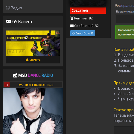
Радио
Создатель
Рейтинг: 92
GS Клиент
Сообщений: 32
Спасибок: 12
Как это ра
Вы дели
Пользов
Скачать
За кажд
суммы.
MSD
DANCE
RADIO
Преимущес
DJ
MSD DANCE RADIO AUTO-DJ
Возмож
Лёгкий с
Чем акт
Статус пр
Теперь каж
зарабатыва