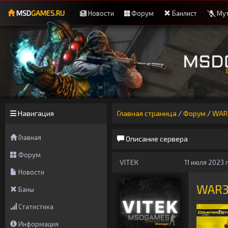
MSD
GAMES.RU
Новости
Форум
Банлист
Мут
Навигация
Главная страница
/
Форум
/
WAR
Главная
Описание сервера
Форум
VITEK
11 июля 2023 г
Новости
WAR3
Баны
Статистика
Информация