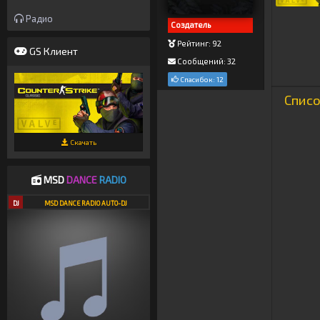
Радио
Создатель
Рейтинг: 92
GS Клиент
Сообщений: 32
Спасибок: 12
Списо
Скачать
MSD
DANCE
RADIO
DJ
MSD DANCE RADIO AUTO-DJ