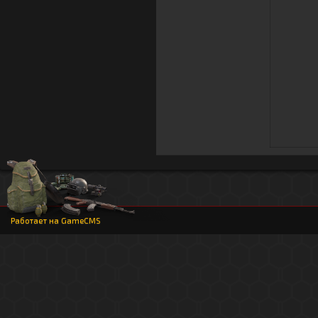
Работает на
GameCMS