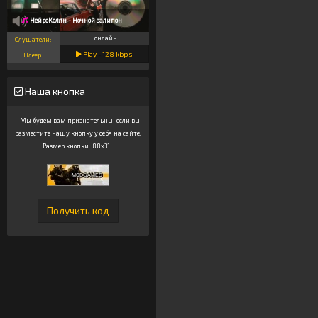
НейроКолян - Ночной залипон
онлайн
Слушатели:
Play -
128
kbps
Плеер:
Наша кнопка
Мы будем вам признательны, если вы
разместите нашу кнопку у себя на сайте.
Размер кнопки: 88x31