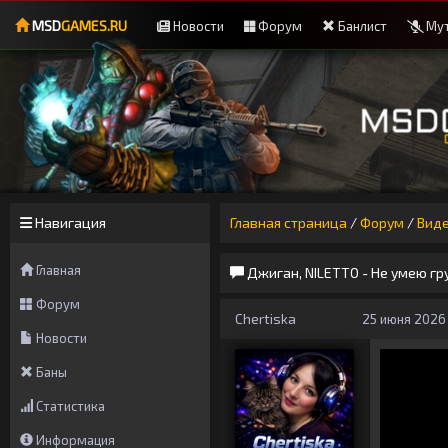
MSD
GAMES.RU
Новости
Форум
Банлист
Мут
Навигация
Главная страница
/
Форум
/
Вид
Главная
Джиган, NILETTO - Не умею гр
Форум
Chertiska
25 июня 2026 
Новости
Баны
Статистика
Информация