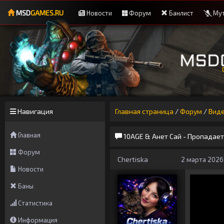
MSD
GAMES.RU
Новости
Форум
Банлист
Мут
Навигация
Главная страница
/
Форум
/
Вид
Главная
10AGE & Анет Сай - Пропадает
Форум
Chertiska
2 марта 2026 
Новости
Баны
Статистика
Информация