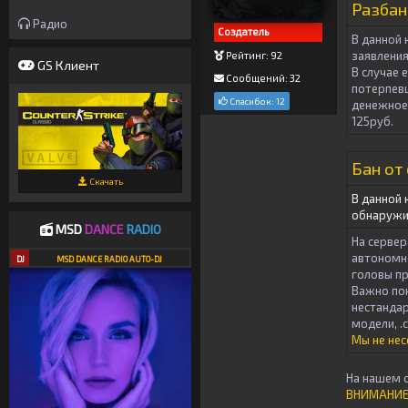
Разбан
Радио
Создатель
В данной 
заявлени
Рейтинг: 92
GS Клиент
В случае 
Сообщений: 32
потерпев
Спасибок: 12
денежное
125руб
.
Бан от
Скачать
В данной 
обнаружит
MSD
DANCE
RADIO
На сервер
автономно
DJ
MSD DANCE RADIO AUTO-DJ
головы пр
Важно пон
нестандар
модели, .
Мы не нес
На нашем с
ВНИМАНИЕ