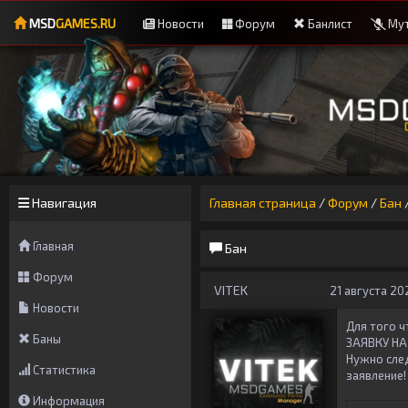
MSD
GAMES.RU
Новости
Форум
Банлист
Мут
Навигация
Главная страница
/
Форум
/
Бан
Главная
Бан
Форум
VITEK
21 августа 202
Новости
Для того 
Баны
ЗАЯВКУ НА
Нужно сле
Статистика
заявление!
Информация