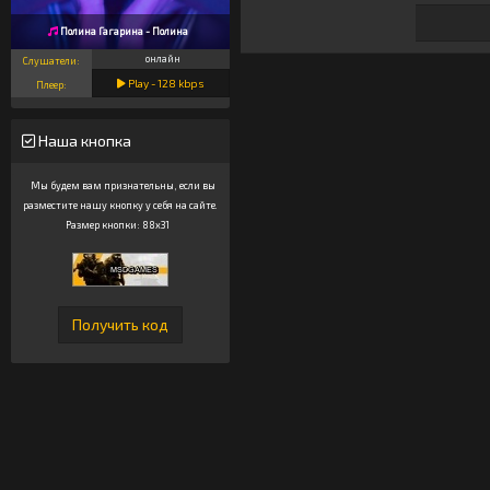
Полина Гагарина - Полина
онлайн
Слушатели:
Play -
128
kbps
Плеер:
Наша кнопка
Мы будем вам признательны, если вы
разместите нашу кнопку у себя на сайте.
Размер кнопки: 88x31