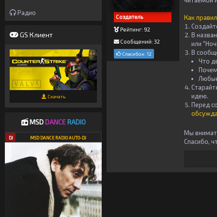
читаемой 
Радио
Создатель
Как правил
Создай
Рейтинг: 92
GS Клиент
В назва
Сообщений: 32
или "Но
В сообщ
Спасибок: 12
Что д
Почем
Любые
Старайт
идею.
Скачать
Перед с
обсужда
MSD
DANCE
RADIO
Мы внимате
DJ
MSD DANCE RADIO AUTO-DJ
Спасибо, ч