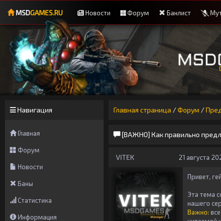
MSD
GAMES.RU
Новости
Форум
Банлист
Мут
Навигация
Главная страница
/
Форум
/
Пре
Главная
[ВАЖНО] Как правильно предл
Форум
VITEK
21 августа 202
Новости
Привет, ге
Баны
Эта тема с
Статистика
нашего се
Важно:
все
Информация