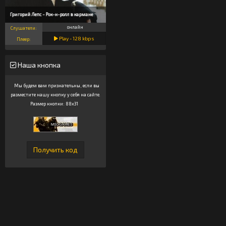
Григорий Лепс - Рок-н-ролл в кармане
онлайн
Слушатели:
Play -
128
kbps
Плеер:
Наша кнопка
Мы будем вам признательны, если вы
разместите нашу кнопку у себя на сайте.
Размер кнопки: 88x31