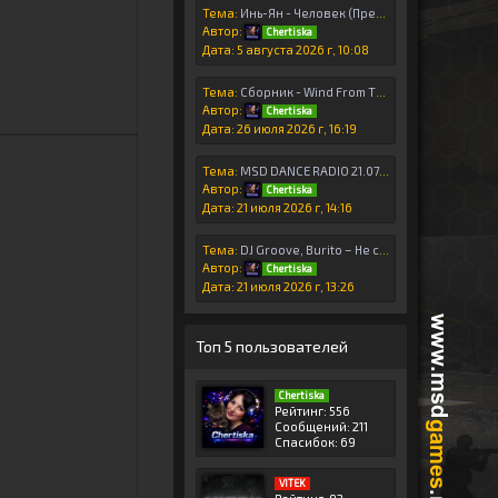
Тема:
Инь-Ян - Человек (Премьера 2026)
Автор:
Chertiska
Дата: 5 августа 2026 г, 10:08
Тема:
Cбopник - Wind From The South (2026)
Автор:
Chertiska
Дата: 26 июля 2026 г, 16:19
Тема:
MSD DANCE RADIO 21.07.26
Автор:
Chertiska
Дата: 21 июля 2026 г, 14:16
Тема:
DJ Groove, Burito – Не сейчас.
Автор:
Chertiska
Дата: 21 июля 2026 г, 13:26
Топ 5 пользователей
Chertiska
Рейтинг: 556
Сообщений: 211
Спасибок: 69
VITEK