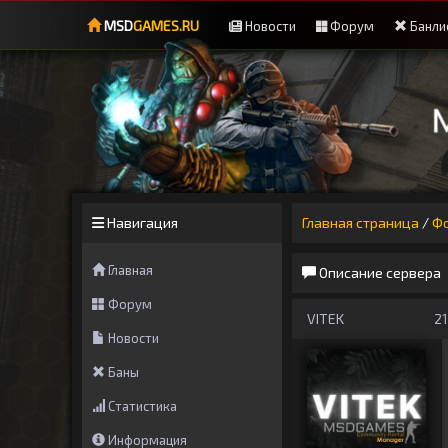
MSD
GAMES.RU
Новости
Форум
Банли
Навигация
Главная страница
/
Ф
Главная
Описание сервера
Форум
VITEK
21
Новости
Баны
Статистика
Информация