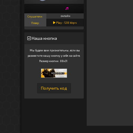
онлайн
Слушатели:
Play -
128
kbps
Плеер:
Наша кнопка
Мы будем вам признательны, если вы
разместите нашу кнопку у себя на сайте.
Размер кнопки: 88x31