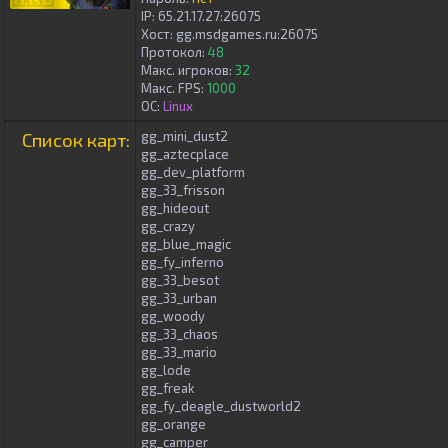
IP:
65.21.17.27:26075
Хост: gg.msdgames.ru:26075
Протокол:
48
Макс. игроков:
32
Макс. FPS:
1000
ОС:
Linux
Список карт:
gg_mini_dust2
gg_aztecplace
gg_dev_platform
gg_33_frisson
gg_hideout
gg_crazy
gg_blue_magic
gg_fy_inferno
gg_33_besot
gg_33_urban
gg_woody
gg_33_chaos
gg_33_mario
gg_lode
gg_freak
gg_fy_deagle_dustworld2
gg_orange
gg_camper