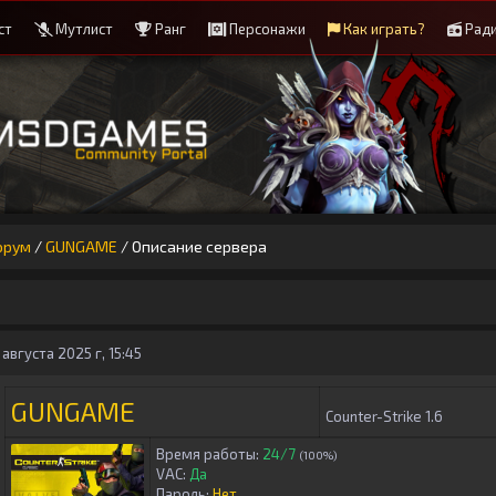
ст
Мутлист
Ранг
Персонажи
Как играть?
Рад
орум
/
GUNGAME
/
Описание сервера
 августа 2025 г, 15:45
GUNGAME
Counter-Strike 1.6
Время работы:
24/7
(100%)
VAC:
Да
Пароль:
Нет