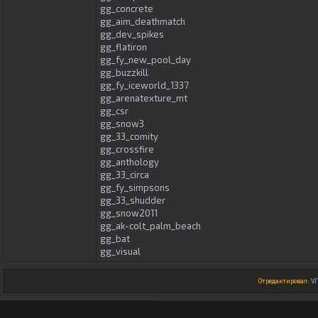
gg_concrete
gg_aim_deathmatch
gg_dev_spikes
gg_flatiron
gg_fy_new_pool_day
gg_buzzkill
gg_fy_iceworld_1337
gg_arenatexture_mt
gg_csr
gg_snow3
gg_33_comity
gg_crossfire
gg_anthology
gg_33_circa
gg_fy_simpsons
gg_33_shudder
gg_snow2011
gg_ak-colt_palm_beach
gg_bat
gg_visual
Отредактировал:
VI