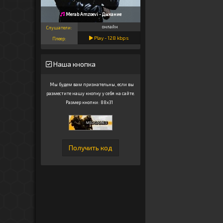
Merab Amzoevi - Дыхание
онлайн
Слушатели:
Play -
128
kbps
Плеер:
Наша кнопка
Мы будем вам признательны, если вы
разместите нашу кнопку у себя на сайте.
Размер кнопки: 88x31