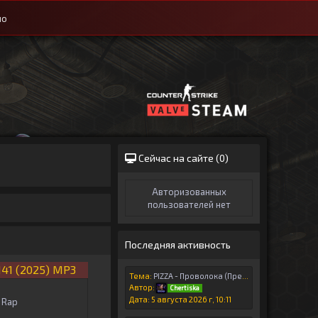
ио
Сейчас на сайте (
0
)
Авторизованных
пользователей нет
Последняя активность
141 (2025) MP3
Тема:
PIZZA - Проволока (Премьера клипа, 2026)
Автор:
Chertiska
Дата: 5 августа 2026 г, 10:11
 Rap