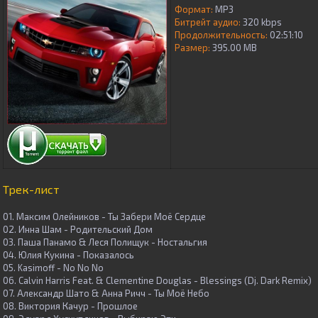
Формат:
MP3
Битрейт аудио:
320 kbps
Продолжительность:
02:51:10
Размер:
395.00 MB
Трек-лист
01. Максим Олейников - Ты Забери Моё Сердце
02. Инна Шам - Родительский Дом
03. Паша Панамо & Леся Полищук - Ностальгия
04. Юлия Кукина - Показалось
05. Kasimoff - No No No
06. Calvin Harris Feat. & Clementine Douglas - Blessings (Dj. Dark Remix)
07. Александр Шато & Анна Ричч - Ты Моё Небо
08. Виктория Качур - Прошлое