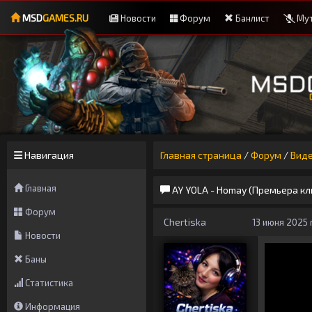
MSD
GAMES.RU
Новости
Форум
Банлист
Мут
Навигация
Главная страница
/
Форум
/
Вид
Главная
AY YOLA - Homay (Премьера кл
Форум
Chertiska
13 июня 2025 г
Новости
Баны
Статистика
Информация