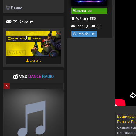
Радио
Модератор
Рейтинг: 556
GS Клиент
Сообщений: 211
Спасибок: 69
Скачать
MSD
DANCE
RADIO
DJ
Башкирска
Рината Р
оказалась
основанна