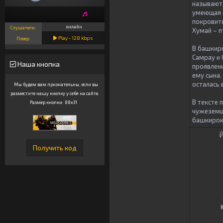
называют 
умеющая м
покровите
онлайн
Слушатели:
Хумай – п
Play -
128
kbps
Плеер:
В башкирс
Самрау и 
Наша кнопка
проявлени
ему сына.
осталась 
Мы будем вам признательны, если вы
разместите нашу кнопку у себя на сайте.
В тексте 
Размер кнопки: 88x31
чужеземца
башкирок
Й