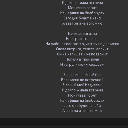
Я долго ждала встречи
Мои глаза горят
Как афиши на билбордах
Сегодня будет в кайф
А завтра и не вспомню
Начинается игра
Но играю только я
На районе говорят то, что ты не для меня
Снова интрига, телега молчит
Он не напишет и не позвонит
Попала в твой плен
И ты рули моим сердцем
Заправлю полный бак
Вези меня по встречной
Черный мой Кадиллак
Я долго ждала встречи
Мои глаза горят
Как афиши на билбордах
Сегодня будет в кайф
А завтра и не вспомню