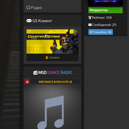
Радио
Модератор
Рейтинг: 556
GS Клиент
Сообщений: 211
Спасибок: 69
Скачать
MSD
DANCE
RADIO
DJ
MSD DANCE RADIO AUTO-DJ