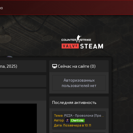
ио
па, 2025)
Сейчас на сайте (
0
)
Авторизованных
пользователей нет
Последняя активность
Тема:
PIZZA - Проволока (Премьера клипа, 2026)
Автор:
Chertiska
Дата: Позавчера в 10:11