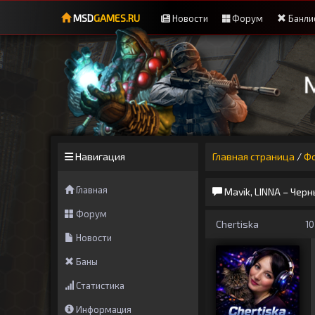
MSD
GAMES.RU
Новости
Форум
Банли
Навигация
Главная страница
/
Ф
Главная
Mavik, LINNA – Чер
Форум
Chertiska
10
Новости
Баны
Статистика
Информация