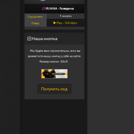
IRUNINA - Разведенка
1
онлайн
Слушатели:
Play -
128
kbps
Плеер:
Наша кнопка
Мы будем вам признательны, если вы
разместите нашу кнопку у себя на сайте.
Размер кнопки: 88x31