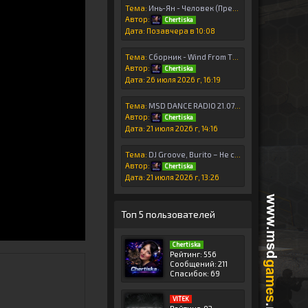
Тема:
Инь-Ян - Человек (Премьера 2026)
Автор:
Chertiska
Дата: Позавчера в 10:08
Тема:
Cбopник - Wind From The South (2026)
Автор:
Chertiska
Дата: 26 июля 2026 г, 16:19
Тема:
MSD DANCE RADIO 21.07.26
Автор:
Chertiska
Дата: 21 июля 2026 г, 14:16
Тема:
DJ Groove, Burito – Не сейчас.
Автор:
Chertiska
Дата: 21 июля 2026 г, 13:26
Топ 5 пользователей
Chertiska
Рейтинг: 556
Сообщений: 211
Спасибок: 69
VITEK