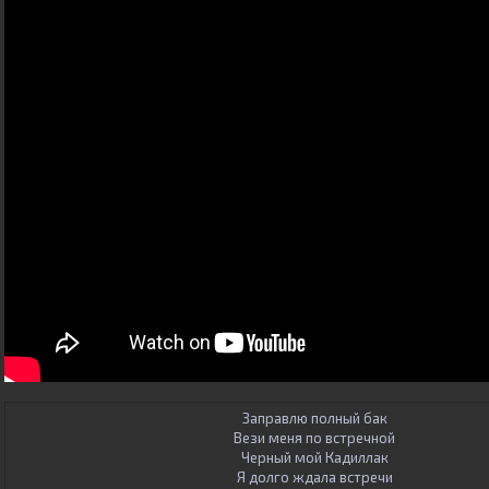
Заправлю полный бак
Вези меня по встречной
Черный мой Кадиллак
Я долго ждала встречи