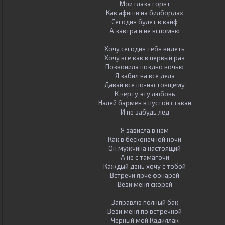
Мои глаза горят
Как афиши на билбордах
Сегодня будет в кайф
А завтра и не вспомню
Хочу сегодня тебя видеть
Хочу все как в первый раз
Позвонила поздно ночью
Я забил на все дела
Давай все по-настоящему
К черту эту любовь
Налей бармен в пустой стакан
И не забудь лед
Я зависла в нем
Как в бесконечной ночи
Он мужчина настоящий
А не с тамагочи
Каждый день хочу с тобой
Встречи ярче фонарей
Вези меня скорей
Заправлю полный бак
Вези меня по встречной
Черный мой Кадиллак