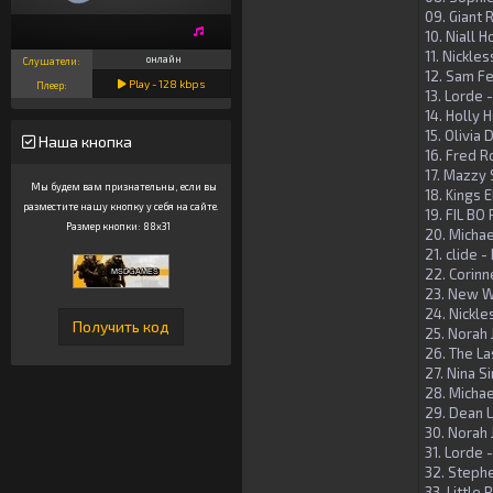
09. Giant 
10. Niall 
11. Nickle
онлайн
Слушатели:
12. Sam F
Play -
128
kbps
Плеер:
13. Lorde 
14. Holly 
15. Olivia
Наша кнопка
16. Fred R
17. Mazzy 
Мы будем вам признательны, если вы
18. Kings 
разместите нашу кнопку у себя на сайте.
19. FIL BO
Размер кнопки: 88x31
20. Michae
21. clide -
22. Corinn
23. New W
24. Nickle
25. Norah
26. The La
27. Nina S
28. Micha
29. Dean 
30. Norah 
31. Lorde 
32. Steph
33. Little