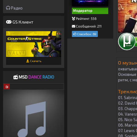
Радио
Модератор
Рейтинг: 556
GS Клиент
Сообщений: 211
Спасибок: 69
Скачать
О музык
охватываю
Основные 
MSD
DANCE
RADIO
ритм, с м
DJ
Треклис
01. Sabrin
02. David 
03. Chappe
04. Vaness
05. Nico S
06. Marvin
07. Lewis 
08. Sophie