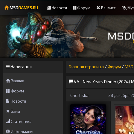
MSD
GAMES.RU
Новости
Форум
Банлист
Мут
Навигация
Главная страница
/
Форум
/
MSD 
Главная
VA - New Years Dinner (2024) 
Форум
Chertiska
28 декабря 20
Новости
Баны
Статистика
Информация