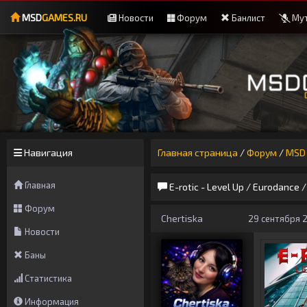
MSD
GAMES.RU
Новости
Форум
Банлист
Мут
Навигация
Главная страница
/
Форум
/
MSD 
Главная
E-rotic - Level Up / Eurodance 
Форум
Chertiska
29 сентября 2
Новости
Баны
Статистика
Информация