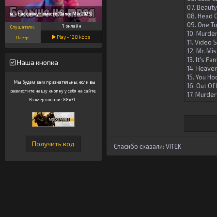
07. Beauty
Пчёла - Нас свяжут вместе (Dance Mix 2025)
08. Head O
09. One To
1
онлайн
Слушатели:
10. Murder
Play -
128
kbps
Плеер:
11. Video 
12. Mr. Mi
13. It's F
Наша кнопка
14. Heaven
15. You H
Мы будем вам признательны, если вы
16. Out Of
разместите нашу кнопку у себя на сайте.
17. Murder
Размер кнопки: 88x31
Спасибо сказали:
VITEK