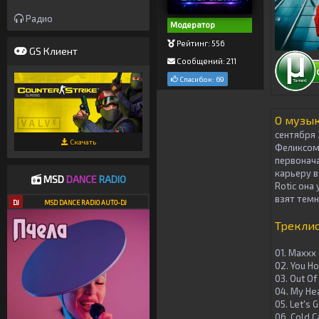
Радио
Модератор
Рейтинг: 556
GS Клиент
Сообщений: 211
Спасибок: 69
О музык
сентября 
Скачать
Феликсом 
первонача
карьеру в
MSD
DANCE
RADIO
Rotic она
взят темн
DJ
MSD DANCE RADIO AUTO-DJ
Трекли
01. Maxxx 
02. You Ho
03. Out Of
04. My Hea
05. Let's G
06. Cold C