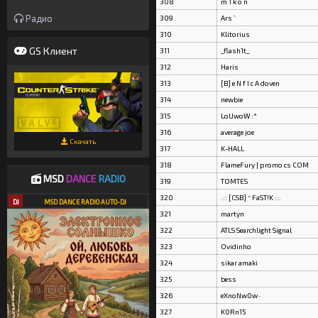
308
m 1 k o n
Радио
309
Ars `
310
Klitorius
GS Клиент
311
_flash1t_
312
Haris
313
[B] e N f I c A doven
314
newbie
315
LoUwoW :*
316
average joe
Скачать
317
K-HALL
318
FlameFury | promo cs COM
MSD
DANCE
RADIO
319
TOMTES
320
.:: [CSB] ^ FaST!K ::.
DJ
MSD DANCE RADIO AUTO-DJ
321
martyn
322
ATLS Searchlight Signal
323
Ovidinho
324
sikar amaki
325
bess
326
eXnoNw0w~
327
K0Rn15