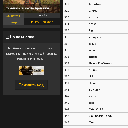
328
Amoeba~
нное солнышко - Ой, любовь деревенская
329
EIMYS
онлайн
Слушатели:
330
s1mple
Play -
128
kbps
Плеер:
331
szakal
332
Jagon
Наша кнопка
333
Yannys32
334
Вітаўт
Мы будем вам признательны, если вы
335
enter
разместите нашу кнопку у себя на сайте.
336
Trijada
Размер кнопки: 88x31
337
Данил Колбасенко
338
r3laXx
339
-hR-
340
Danik
341
TURKISH
342
senis
343
taco
344
PatrioT ' 97
345
Сальвадор ВДали
346
Onnn