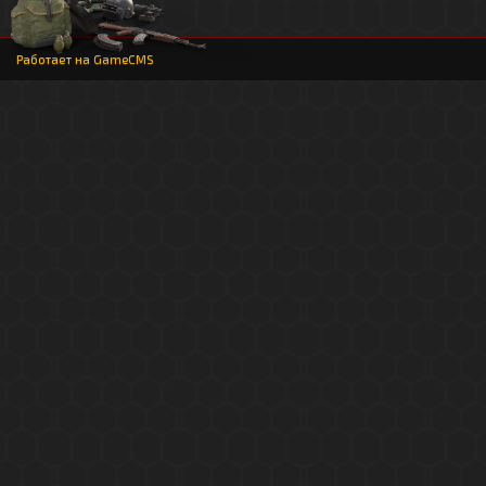
Работает на
GameCMS