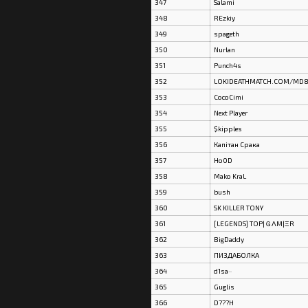
347
Salami
348
REzkiy
349
spageth
350
Nurlan
351
Punch4s
352
LOKIDEATHMATCH.COM/MD
353
CocoCimi
354
Next Player
355
$kipples
356
Капітан Срака
357
Ho0D
358
Mako KraL
359
bush
360
SK KILLER TONY
361
[LEGENDS] TOP|ＧΛM|ΞR
362
BigDaddy
363
ПИЗДАБОЛКА
364
d1sa~
365
Guglis
366
D???H