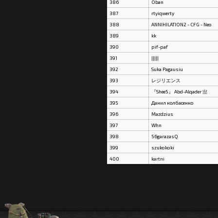
386
Oban
387
rtyiqwerty
388
ANNIHILATION2 - CFG - Neo
389
kk
390
pif-paf
391
|||||
392
Suka Pagausiu
393
レジリエンス
394
『Shee5』 Abd-Alqader 亗
395
Данил колбасенко
396
Mazdzius
397
Whn
398
56garazasQ
399
szukokoki
400
kartni