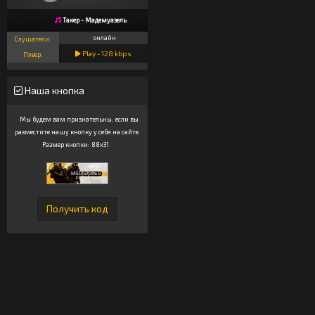
Такер - Мадемуазель
онлайн
Слушатели:
Play -
128
kbps
Плеер:
Наша кнопка
Мы будем вам признательны, если вы
разместите нашу кнопку у себя на сайте.
Размер кнопки: 88x31