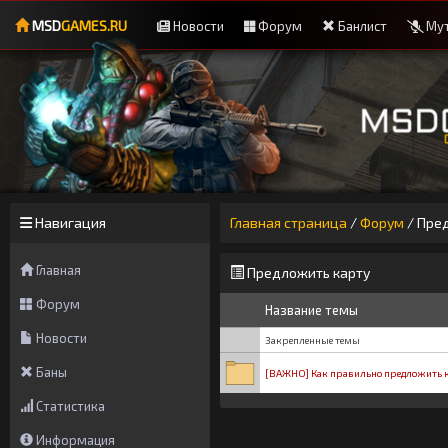
MSD
GAMES.RU
Новости
Форум
Банлист
Мут
Навигация
Главная страница
/
Форум
/
Пред
Главная
Предложить карту
Форум
Название темы
Новости
Закрепленные темы
Баны
[ВАЖНО] Как правильно предложить 
Статистика
Информация