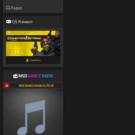
Радио
GS Клиент
Скачать
MSD
DANCE
RADIO
DJ
MSD DANCE RADIO AUTO-DJ