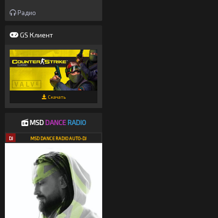
Радио
GS Клиент
Скачать
MSD
DANCE
RADIO
DJ
MSD DANCE RADIO AUTO-DJ