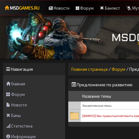
MSD
GAMES.RU
Новости
Форум
Банлист
Мут
Навигация
Главная страница
/
Форум
/
Пре
Главная
Предложение по развитию
Форум
Название темы
Новости
Закрепленные темы
Баны
[ВАЖНО] Как правильно составить пр
Статистика
Информация