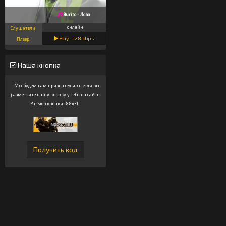
Burito - Лова
онлайн
Слушатели:
Play -
128
kbps
Плеер:
Наша кнопка
Мы будем вам признательны, если вы
разместите нашу кнопку у себя на сайте.
Размер кнопки: 88x31