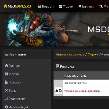
MSD
GAMES.RU
Новости
Форум
Банлист
Мут
Навигация
Главная страница
/
Форум
/
Рек
Главная
Реклама
Форум
Название темы
Новости
Закрепленные темы
Баны
Условия размещения рекламы
Статистика
Информация